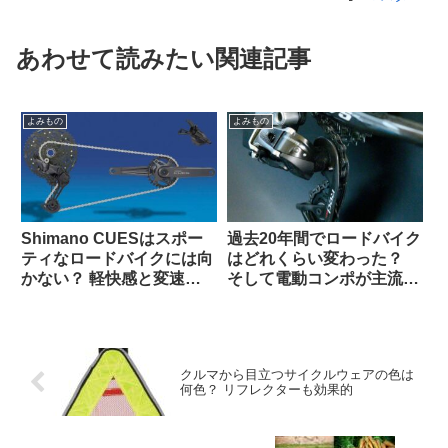
あわせて読みたい関連記事
よみもの
よみもの
Shimano CUESはスポー
過去20年間でロードバイク
ティなロードバイクには向
はどれくらい変わった？
かない？ 軽快感と変速の
そして電動コンポが主流に
速さではSoraにも劣る？
なった本当の理由とは（海
（海外掲示板から）
外掲示板でのオピニオン観
察）
クルマから目立つサイクルウェアの色は
何色？ リフレクターも効果的