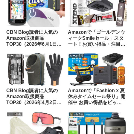
CBN Blog読者に人気の
Amazonで「ゴールデンウ
Amazon取扱商品
ィークSmileセール」スタ
TOP30（2026年6月1日
ート！お買い得品・注目品
版）
を多ジャンルからピックア
ップしてご紹介します
セール情報
セール情報
CBN Blog読者に人気の
Amazonで「Fashion x 夏
Amazon取扱商品
休みタイムセール祭り」開
TOP30（2026年4月2日
催中 お買い得品をピック
版）
アップしてご紹介します
セール情報
セール情報