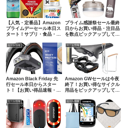
【人気・定番品】Amazon
プライム感謝祭セール最終
プライムデーセール本日ス
日からお買い得品・注目品
タート！サプリ・食品・飲
を数点ピックアップしてみ
料のお買い得品をピックア
ました
ップしてみました
セール情報
セール情報
Amazon Black Friday 先
Amazon GWセールは今夜
行セール本日からスター
終了！お買い得なサイクル
ト！【お買い得品速報・
用品をピックアップしてみ
11/21日版】
ました
セール情報
セール情報