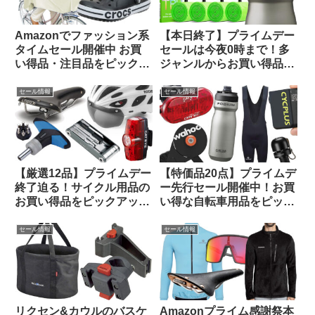
Amazonでファッション系
【本日終了】プライムデー
タイムセール開催中 お買
セールは今夜0時まで！多
い得品・注目品をピックア
ジャンルからお買い得品を
ップしてみました【14日ま
セレクトしてご紹介します
で】
セール情報
セール情報
【厳選12品】プライムデー
【特価品20点】プライムデ
終了迫る！サイクル用品の
ー先行セール開催中！お買
お買い得品をピックアップ
い得な自転車用品をピック
してみました
アップしてご紹介します
セール情報
セール情報
リクセン&カウルのバスケ
Amazonプライム感謝祭本