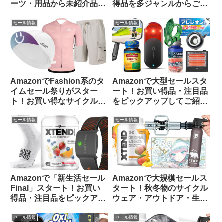
ーツ・用品から未紹介品を
得品を多ジャンルからご紹
ピックアップしてみました
介します【11/24日版】
【Amazon プライムデーセ
セール情報
セール情報
ール】
AmazonでFashion系のタ
Amazonで大型セールスタ
イムセール祭りがスター
ート！お買い得品・注目品
ト！お買い得なサイクルウ
をピックアップしてご紹介
ェアをピックアップしてみ
します
ました
セール情報
セール情報
Amazonで「新生活セール
Amazonで大規模セールス
Final」スタート！お買い
タート！秋冬物のサイクル
得品・注目品をピックアッ
ウェア・アウトドア・生活
プしてご紹介します
用品のお買い得品等をピッ
クアップしてみました
セール情報
セール情報