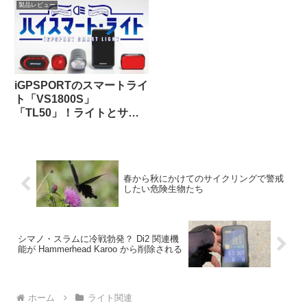
ハンドルバーパックとの相
製品レビュー
性良し
iGPSPORTのスマートライ
ト「VS1800S」
「TL50」！ライトとサイ
コンを丸ごとiGPSPORTで
揃えると、新しい扉が開く
かも！
春から秋にかけてのサイクリングで警戒
したい危険生物たち
シマノ・スラムに冷戦勃発？ Di2 関連機
能が Hammerhead Karoo から削除される
ホーム
ライト関連