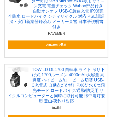
ター対応 GARMIN WAHOO専用 サイコ
ン充電 電量チェック Wahoo部品付き
自動オンオフ USB-C急速充電 IPX6完
全防水 ロードバイク シティサイクル 対応 PSE認証
済・実用新案登録済み メーカー直営 日本語説明書
付き
RAVEMEN
Amazonで見る
TOWILD DL1700 自転車 ライト 吊り下
げ式 1700ルーメン 4000mAh大容量 高
輝度 ハイビーム/ロービーム切替 USB-
C充電式 自動点灯/消灯 IPX6防水 6つ調
光モード ロードバイク/通勤/防災用 サ
イクルコンピューターと同時に取付可能 懐中電灯兼
用 登山/夜釣り対応
towild