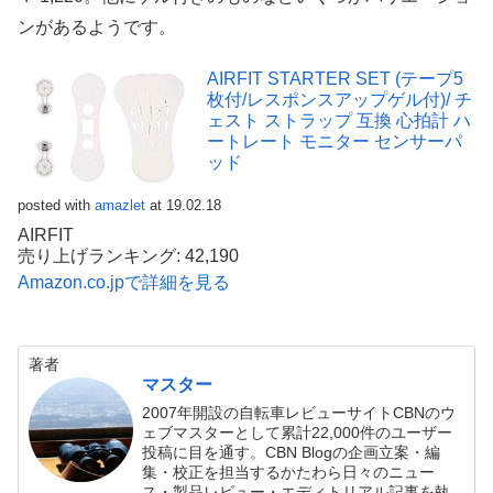
ンがあるようです。
AIRFIT STARTER SET (テープ5
枚付/レスポンスアップゲル付)/ チ
ェスト ストラップ 互換 心拍計 ハ
ートレート モニター センサーパ
ッド
posted with
amazlet
at 19.02.18
AIRFIT
売り上げランキング: 42,190
Amazon.co.jpで詳細を見る
著者
マスター
2007年開設の自転車レビューサイトCBNのウ
ェブマスターとして累計22,000件のユーザー
投稿に目を通す。CBN Blogの企画立案・編
集・校正を担当するかたわら日々のニュー
ス・製品レビュー・エディトリアル記事を執