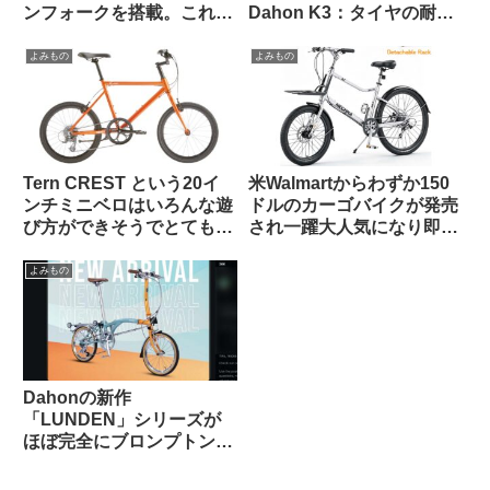
ンフォークを搭載。これで
Dahon K3：タイヤの耐久
55万円は高い？普通？
性とリムへの影響はどうで
あったか
よみもの
よみもの
Tern CREST という20イ
米Walmartからわずか150
ンチミニベロはいろんな遊
ドルのカーゴバイクが発売
び方ができそうでとても気
され一躍大人気になり即日
になる【欲しい完成車観
ソールドアウトに
察】
よみもの
Dahonの新作
「LUNDEN」シリーズが
ほぼ完全にブロンプトンな
見た目で海外で話題に
【Brompton vs.