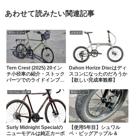
あわせて読みたい関連記事
製品レビュー
よみもの
Tern Crest (2025) 20イン
Dahon Horize Discはディ
チ小径車の紹介・ストック
スコンになったのだろうか
パーツでのライドインプレ
【欲しい完成車観察】
ッション【ラブリーで楽し
い上質なミニベロ】
フレーム・完成車
製品レビュー
Surly Midnight Specialの
【使用5年目】シュワル
ニューモデルは純正カーボ
ベ・ビッグアップル &