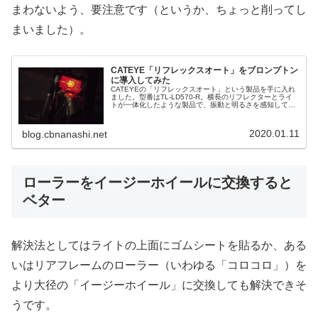
まわないよう、要注意です（というか、ちょっと削ってし
まいました）。
CATEYE「リフレックスオート」をブロンプトン
に導入してみた
CATEYEの「リフレックスオート」という製品を手に入れ
ました。型番はTL-LD570-R。横長のリフレクターとライ
トが一体化したような製品で、振動と明るさを感知して自
動で発光します。これがまたブロンプトンによく似合うの
であります。ブロンプ...
2020.01.11
blog.cbnanashi.net
ローラーをイージーホイールに交換すると
ベター
解決法としてはライトの上面にゴムシートを貼るか、ある
いはリアフレームのローラー（いわゆる「コロコロ」）を
より大径の「イージーホイール」に交換しても解決できそ
うです。