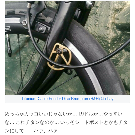
Titanium Cable Fender Disc Brompton (H&H) © ebay
めっちゃカッコいいじゃないか… 19ドルか…やっすい
な… これチタンなのか… いっそシートポストとかもチタ
ンにして… ハァ、ハァ…