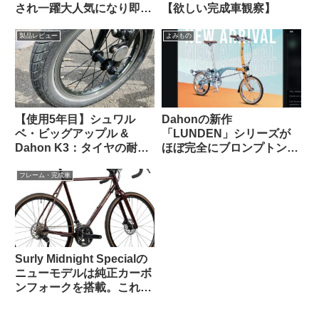
され一躍大人気になり即日
【欲しい完成車観察】
ソールドアウトに
製品レビュー
よみもの
【使用5年目】シュワル
Dahonの新作
ベ・ビッグアップル &
「LUNDEN」シリーズが
Dahon K3：タイヤの耐久
ほぼ完全にブロンプトンな
性とリムへの影響はどうで
見た目で海外で話題に
あったか
【Brompton vs.
フレーム・完成車
Brompnot 最終戦争へ】
Surly Midnight Specialの
ニューモデルは純正カーボ
ンフォークを搭載。これで
55万円は高い？普通？