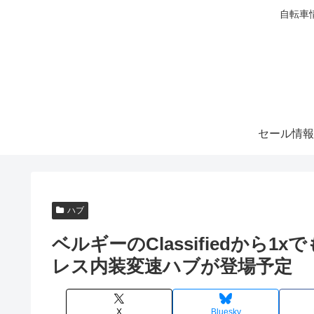
自転車
セール情報
ハブ
ベルギーのClassifiedから
レス内装変速ハブが登場予定
X
Bluesky