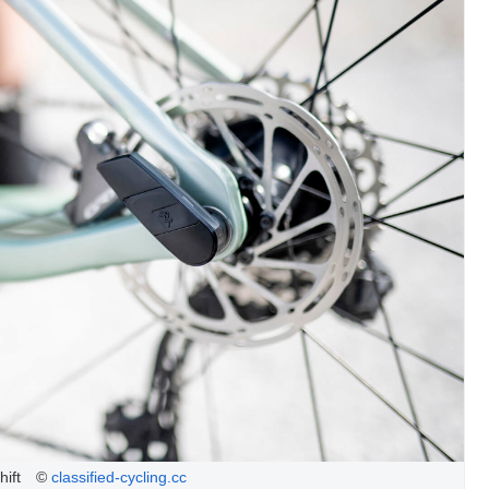
Shift ©
classified-cycling.cc