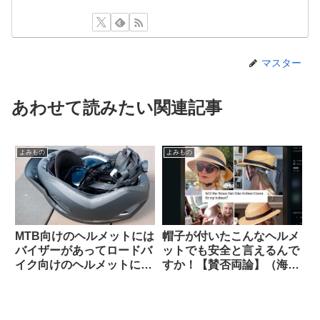
マスター
あわせて読みたい関連記事
よみもの
よみもの
MTB向けのヘルメットには
帽子が付いたこんなヘルメ
バイザーがあってロードバ
ットでも安全と言えるんで
イク向けのヘルメットにな
すか！【賛否両論】（海外
いのは何故ですか（海外掲
掲示板から）
示板から）