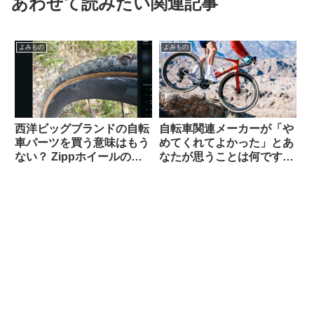
あわせて読みたい関連記事
よみもの
よみもの
西洋ビッグブランドの自転
自転車関連メーカーが「や
車パーツを買う意味はもう
めてくれてよかった」とあ
ない？ Zippホイールの生
なたが思うことは何ですか
涯製品保証を拒否された人
（海外掲示板から）
の経緯報告が大きい話題に