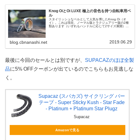
Knog OiとOi LUXE 極上の音色を持つ自転車用ベ
ル
スタイリッシュなベルとして人気を博したKnog Oi（オ
イ）。これは現在、ノーマル版とラクジュアリー版の2種
類あります（いずれもハンドルに応じて2サイズ展開）。
私はノーマル版を使ってきたのですが、最近ラクジュアリ
ー版のOi LUXEも手に入...
2019.06.29
blog.cbnanashi.net
最後に今回のセールとは別ですが、
SUPACAZのほぼ全製
品
に5% OFFクーポンが出ているのでこちらもお見逃しな
く。
Supacaz (スパカズ) サイクリング バー
テープ - Super Sticky Kush - Star Fade
- Platinum + Platinum Star Plugz
Supacaz
Amazonで見る