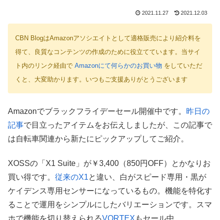
2021.11.27
2021.12.03
CBN BlogはAmazonアソシエイトとして適格販売により紹介料を
得て、良質なコンテンツの作成のために役立てています。当サイ
ト内のリンク経由で
Amazonにて何らかのお買い物
をしていただ
くと、大変助かります。いつもご支援ありがとうございます
Amazonでブラックフライデーセール開催中です。
昨日の
記事
で目立ったアイテムをお伝えしましたが、この記事で
は自転車関連から新たにピックアップしてご紹介。
XOSSの「X1 Suite」が￥3,400（850円OFF）とかなりお
買い得です。
従来のX1
と違い、白がスピード専用・黒が
ケイデンス専用センサーになっているもの。機能を特化す
ることで運用をシンプルにしたバリエーションです。スマ
ホで機能を切り替えられる
VORTEX
もセール中。