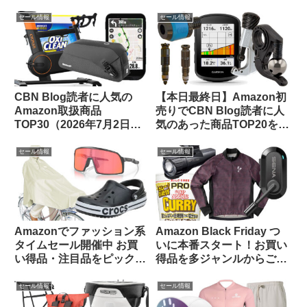
振り返ってみよう【CBN
ました
Blog限定クーポン情報あ
セール情報
セール情報
り】
CBN Blog読者に人気の
【本日最終日】Amazon初
Amazon取扱商品
売りでCBN Blog読者に人
TOP30（2026年7月2日
気のあった商品TOP20をご
版）
紹介します
セール情報
セール情報
Amazonでファッション系
Amazon Black Friday つ
タイムセール開催中 お買
いに本番スタート！お買い
い得品・注目品をピックア
得品を多ジャンルからご紹
ップしてみました【14日ま
介します【11/24日版】
で】
セール情報
セール情報