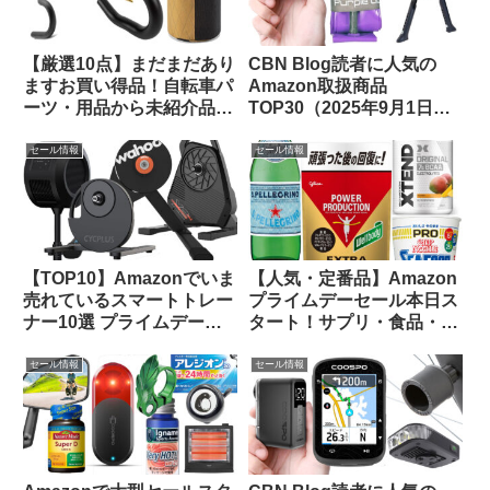
【厳選10点】まだまだあり
CBN Blog読者に人気の
ますお買い得品！自転車パ
Amazon取扱商品
ーツ・用品から未紹介品を
TOP30（2025年9月1日
ピックアップしてみました
版）
【Amazon プライムデーセ
セール情報
セール情報
ール】
【TOP10】Amazonでいま
【人気・定番品】Amazon
売れているスマートトレー
プライムデーセール本日ス
ナー10選 プライムデーセ
タート！サプリ・食品・飲
ールで大特価販売中
料のお買い得品をピックア
ップしてみました
セール情報
セール情報