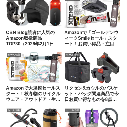
CBN Blog読者に人気の
Amazonで「ゴールデンウ
Amazon取扱商品
ィークSmileセール」スタ
TOP30（2026年2月1日
ート！お買い得品・注目品
版）
を多ジャンルからピックア
ップしてご紹介します
セール情報
セール情報
Amazonで大規模セールス
リクセン&カウルのバスケ
タート！秋冬物のサイクル
ット・バッグ関連商品で今
ウェア・アウトドア・生活
日お買い得なものを8点ご
用品のお買い得品等をピッ
紹介します
クアップしてみました
セール情報
セール情報