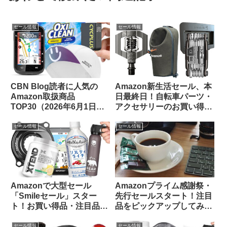
セール情報
セール情報
CBN Blog読者に人気の
Amazon新生活セール、本
Amazon取扱商品
日最終日！自転車パーツ・
TOP30（2026年6月1日
アクセサリーのお買い得品
版）
をピックアップしてご紹介
します
セール情報
セール情報
Amazonで大型セール
Amazonプライム感謝祭・
「Smileセール」スター
先行セールスタート！注目
ト！お買い得品・注目品を
品をピックアップしてみま
多ジャンルからピックアッ
した
プしてご紹介します
セール情報
セール情報