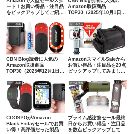
Amazonで大型セールスタ
CBN Blog読者に人気の
ート！お買い得品・注目品
Amazon取扱商品
をピックアップしてご紹介
TOP30（2025年10月1日
します
版）
セール情報
セール情報
CBN Blog読者に人気の
AmazonスマイルSaleから
Amazon取扱商品
お買い得品・注目品を20点
TOP30（2025年12月1日
ピックアップしてみました
版）
【自転車用品・サプリ食
品】
セール情報
セール情報
COOSPOがAmazon
プライム感謝祭セール最終
Black Fridayセールでお買
日からお買い得品・注目品
い得！高評価だった製品を
を数点ピックアップしてみ