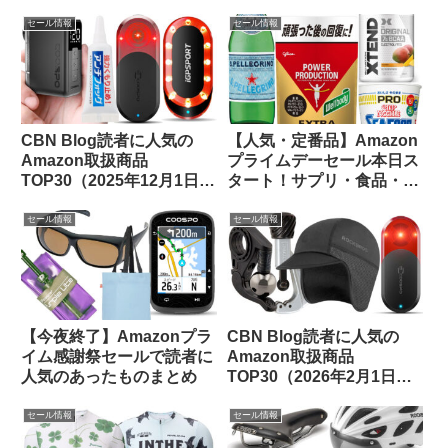
用品のお買い得品等をピッ
ップしてみました【14日ま
クアップしてみました
で】
セール情報
セール情報
CBN Blog読者に人気の
【人気・定番品】Amazon
Amazon取扱商品
プライムデーセール本日ス
TOP30（2025年12月1日
タート！サプリ・食品・飲
版）
料のお買い得品をピックア
ップしてみました
セール情報
セール情報
【今夜終了】Amazonプラ
CBN Blog読者に人気の
イム感謝祭セールで読者に
Amazon取扱商品
人気のあったものまとめ
TOP30（2026年2月1日
版）
セール情報
セール情報