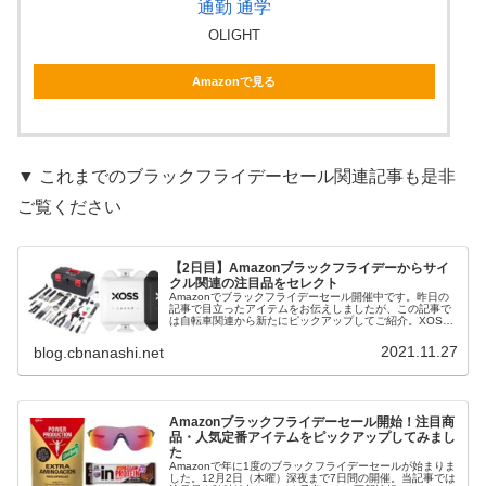
通勤 通学
OLIGHT
Amazonで見る
▼ これまでのブラックフライデーセール関連記事も是非
ご覧ください
【2日目】Amazonブラックフライデーからサイ
クル関連の注目品をセレクト
Amazonでブラックフライデーセール開催中です。昨日の
記事で目立ったアイテムをお伝えしましたが、この記事で
は自転車関連から新たにピックアップしてご紹介。XOSS
の「X1 Suite」が￥3,400（850円OFF）とかなりお買い得
です。従...
2021.11.27
blog.cbnanashi.net
Amazonブラックフライデーセール開始！注目商
品・人気定番アイテムをピックアップしてみまし
た
Amazonで年に1度のブラックフライデーセールが始まりま
した。12月2日（木曜）深夜まで7日間の開催。当記事では