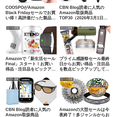
COOSPOがAmazon
CBN Blog読者に人気の
Black Fridayセールでお買
Amazon取扱商品
い得！高評価だった製品を
TOP30（2026年3月1日
振り返ってみよう【CBN
版）
Blog限定クーポン情報あ
セール情報
セール情報
り】
Amazonで「新生活セール
プライム感謝祭セール最終
Final」スタート！お買い
日からお買い得品・注目品
得品・注目品をピックアッ
を数点ピックアップしてみ
プしてご紹介します
ました
セール情報
セール情報
CBN Blog読者に人気の
Amazonの大型セールは今
Amazon取扱商品
夜終了！多ジャンルからお