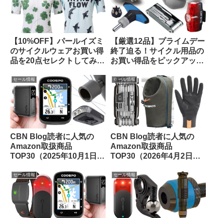
【10%OFF】パールイズミ
【厳選12品】プライムデー
のサイクルウェアお買い得
終了迫る！サイクル用品の
品を20点セレクトしてみま
お買い得品をピックアップ
した【メンズ・レディー
してみました
ス】
セール情報
セール情報
CBN Blog読者に人気の
CBN Blog読者に人気の
Amazon取扱商品
Amazon取扱商品
TOP30（2025年10月1日
TOP30（2026年4月2日
版）
版）
セール情報
セール情報