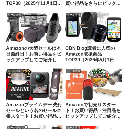
TOP30（2025年11月1日
買い得品をさらにピックア
版）
ップしてみました
セール情報
セール情報
Amazonの大型セールは本
CBN Blog読者に人気の
日最終日！お買い得品をピ
Amazon取扱商品
ックアップしてご紹介しま
TOP30（2026年5月1日
す
版）
セール情報
セール情報
Amazonプライムデー 先行
Amazonで初売りスター
セールという名のセール本
ト！お買い得品・注目品を
番スタート！お買い得品を
ピックアップしてご紹介し
ピックアップしてご紹介し
ます
ます
セール情報
セール情報