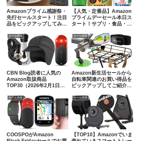
Amazonプライム感謝祭・
【人気・定番品】Amazon
先行セールスタート！注目
プライムデーセール本日ス
品をピックアップしてみま
タート！サプリ・食品・飲
した
料のお買い得品をピックア
ップしてみました
セール情報
セール情報
CBN Blog読者に人気の
Amazon新生活セールから
Amazon取扱商品
自転車関連のお買い得品を
TOP30（2026年2月1日
ピックアップしてご紹介し
版）
ます(3月7日版)
セール情報
セール情報
COOSPOがAmazon
【TOP10】Amazonでいま
Black Fridayセールでお買
売れているスマートトレー