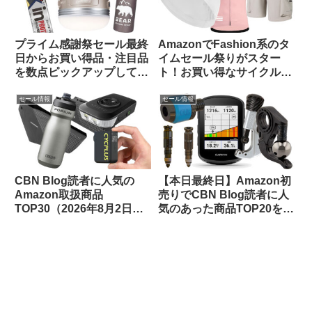
プライム感謝祭セール最終
AmazonでFashion系のタ
日からお買い得品・注目品
イムセール祭りがスター
を数点ピックアップしてみ
ト！お買い得なサイクルウ
ました
ェアをピックアップしてみ
ました
セール情報
セール情報
CBN Blog読者に人気の
【本日最終日】Amazon初
Amazon取扱商品
売りでCBN Blog読者に人
TOP30（2026年8月2日
気のあった商品TOP20をご
版）
紹介します