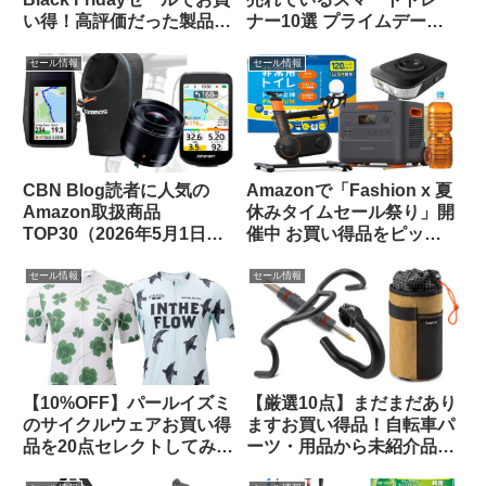
い得！高評価だった製品を
ナー10選 プライムデーセ
振り返ってみよう【CBN
ールで大特価販売中
Blog限定クーポン情報あ
セール情報
セール情報
り】
CBN Blog読者に人気の
Amazonで「Fashion x 夏
Amazon取扱商品
休みタイムセール祭り」開
TOP30（2026年5月1日
催中 お買い得品をピック
版）
アップしてご紹介します
セール情報
セール情報
【10%OFF】パールイズミ
【厳選10点】まだまだあり
のサイクルウェアお買い得
ますお買い得品！自転車パ
品を20点セレクトしてみま
ーツ・用品から未紹介品を
した【メンズ・レディー
ピックアップしてみました