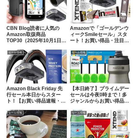
CBN Blog読者に人気の
Amazonで「ゴールデンウ
Amazon取扱商品
ィークSmileセール」スタ
TOP30（2025年10月1日
ート！お買い得品・注目品
版）
を多ジャンルからピックア
ップしてご紹介します
セール情報
セール情報
Amazon Black Friday 先
【本日終了】プライムデー
行セール本日からスター
セールは今夜0時まで！多
ト！【お買い得品速報・
ジャンルからお買い得品を
11/21日版】
セレクトしてご紹介します
セール情報
セール情報