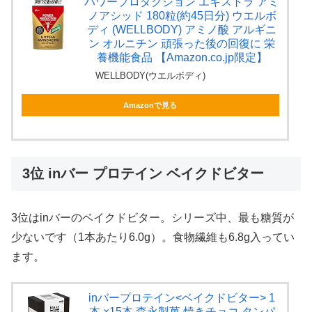
パワープロダクション エキストラ アミ
ノアシッド 180粒(約45日分) ウエルボ
ディ (WELLBODY) アミノ酸 アルギニ
ン オルニチン 頑張った後の回復に 栄
養機能食品 【Amazon.co.jp限定】
WELLBODY(ウエルボディ)
Amazonで見る
3位 inバー プロテイン ベイクドビター
3位はinバーのベイクドビター。シリーズ中、最も糖質が
少ないです（1本あたり6.0g）。食物繊維も6.8g入ってい
ます。
inバープロテイン<ベイクドビター> 1
本 ×15本 森永製菓 焼きチョコ タンパ