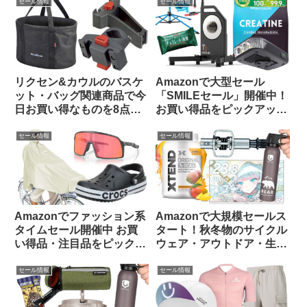
ス】
【Amazon プライムデーセ
セール情報
セール情報
ール】
リクセン&カウルのバスケ
Amazonで大型セール
ット・バッグ関連商品で今
「SMILEセール」開催中！
日お買い得なものを8点ご
お買い得品をピックアップ
紹介します
してみました
セール情報
セール情報
Amazonでファッション系
Amazonで大規模セールス
タイムセール開催中 お買
タート！秋冬物のサイクル
い得品・注目品をピックア
ウェア・アウトドア・生活
ップしてみました【14日ま
用品のお買い得品等をピッ
で】
クアップしてみました
セール情報
セール情報