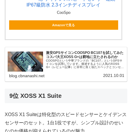
IP67級防水 2.3インチディスプレイ
CooSpo
Amazonで見る
激安GPSサイコンCOOSPO BC107を試してみた
コスパ大王XOSS G+は窮地に立たされるのか
COOSPOという中華ブランドの「BC107」というGPSサ
イコンを試用しています。後述するように人気のXOSS
G+（レビュー記事）に非常に良く似たスペックとコンセプ
トを持つ製品で、今後同製品と人気を二分しそうな勢いの
注目製品です。COO...
2021.10.01
blog.cbnanashi.net
9位 XOSS X1 Suite
XOSS X1 Suiteは特化型のスピードセンサーとケイデンス
センサーのセット。1台1役ですが、シンプル設計のせい
なのか価格が抑えられているのが魅力。