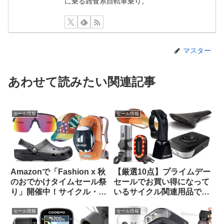
に乗る雑食系自転車乗り。
マスター
あわせて読みたい関連記事
セール情報
セール情報
Amazonで「Fashion x 秋
【厳選10点】プライムデー
のおでかけタイムセール祭
セールでお買い得になって
り」開催中！サイクル・ア
いるサイクル関連用品で未
ウトドア関連から注目品を
紹介のものをピックアップ
ピックアップしてみました
してみました
セール情報
セール情報