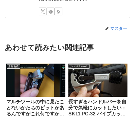
マスター
あわせて読みたい関連記事
よみもの
Tips & How-to
マルチツールの中に見たこ
長すぎるハンドルバーを自
とないかたちのビットがあ
分で気軽にカットしたい：
るんですがこれ何ですか？
SK11 PC-32 パイプカッタ
【滅多に使わないけどない
ーがおすすめ 【Tern Crest
と詰むやつ】
カスタム】