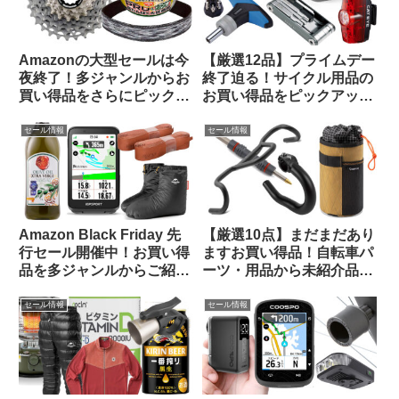
Amazonの大型セールは今
【厳選12品】プライムデー
夜終了！多ジャンルからお
終了迫る！サイクル用品の
買い得品をさらにピックア
お買い得品をピックアップ
ップしてみました
してみました
セール情報
セール情報
Amazon Black Friday 先
【厳選10点】まだまだあり
行セール開催中！お買い得
ますお買い得品！自転車パ
品を多ジャンルからご紹介
ーツ・用品から未紹介品を
【お買い得品速報・11/22
ピックアップしてみました
日版】
【Amazon プライムデーセ
セール情報
セール情報
ール】