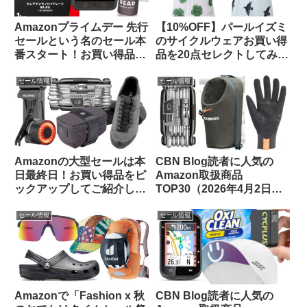
Amazonプライムデー 先行
【10%OFF】パールイズミ
セールという名のセール本
のサイクルウェアお買い得
番スタート！お買い得品を
品を20点セレクトしてみま
ピックアップしてご紹介し
した【メンズ・レディー
ます
ス】
セール情報
セール情報
Amazonの大型セールは本
CBN Blog読者に人気の
日最終日！お買い得品をピ
Amazon取扱商品
ックアップしてご紹介しま
TOP30（2026年4月2日
す
版）
セール情報
セール情報
Amazonで「Fashion x 秋
CBN Blog読者に人気の