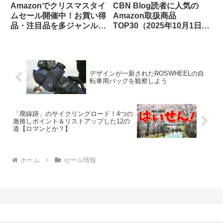
Amazonでクリスマスタイ
CBN Blog読者に人気の
ムセール開催中！お買い得
Amazon取扱商品
品・注目品を多ジャンルか
TOP30（2025年10月1日
らピックアップしてご紹介
版）
します
デザインが一新されたROSWHEELの自
転車用バッグを観察しよう
「廃線跡」のサイクリングロード！4つの
激推しポイント＆リストアップした12の
道【ロマンとか？】
ホーム
セール情報