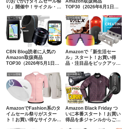
のおでかけタイムセール祭
Amazon取扱商品
り」開催中！サイクル・ア
TOP30（2026年6月1日
ウトドア関連から注目品を
版）
ピックアップしてみました
セール情報
セール情報
CBN Blog読者に人気の
Amazonで「新生活セー
Amazon取扱商品
ル」スタート！お買い得
TOP30（2026年5月1日
品・注目品をピックアップ
版）
してご紹介します
セール情報
セール情報
AmazonでFashion系のタ
Amazon Black Friday つ
イムセール祭りがスター
いに本番スタート！お買い
ト！お買い得なサイクルウ
得品を多ジャンルからご紹
ェアをピックアップしてみ
介します【11/24日版】