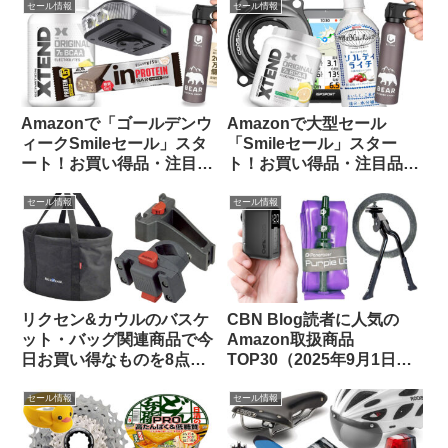
ました
セール情報
セール情報
Amazonで「ゴールデンウ
Amazonで大型セール
ィークSmileセール」スタ
「Smileセール」スター
ート！お買い得品・注目品
ト！お買い得品・注目品を
を多ジャンルからピックア
多ジャンルからピックアッ
ップしてご紹介します
プしてご紹介します
セール情報
セール情報
リクセン&カウルのバスケ
CBN Blog読者に人気の
ット・バッグ関連商品で今
Amazon取扱商品
日お買い得なものを8点ご
TOP30（2025年9月1日
紹介します
版）
セール情報
セール情報