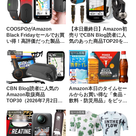
COOSPOがAmazon
【本日最終日】Amazon初
Black Fridayセールでお買
売りでCBN Blog読者に人
い得！高評価だった製品を
気のあった商品TOP20をご
振り返ってみよう【CBN
紹介します
Blog限定クーポン情報あ
セール情報
セール情報
り】
CBN Blog読者に人気の
Amazon本日のタイムセー
Amazon取扱商品
ルからお買い得な「食品・
TOP30（2026年7月2日
飲料・防災用品」をピック
版）
アップしてご紹介します
セール情報
セール情報