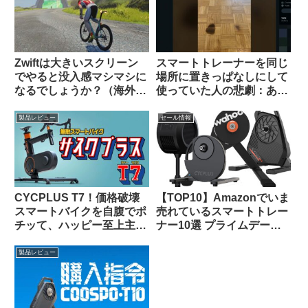
Zwiftは大きいスクリーン
スマートトレーナーを同じ
でやると没入感マシマシに
場所に置きっぱなしにして
なるでしょうか？（海外掲
使っていた人の悲劇：あな
示板から）
たの家は大丈夫？（海外掲
示板から）
製品レビュー
セール情報
CYCPLUS T7！価格破壊
【TOP10】Amazonでいま
スマートバイクを自腹でポ
売れているスマートトレー
チッて、ハッピー至上主
ナー10選 プライムデーセ
義！
ールで大特価販売中
製品レビュー