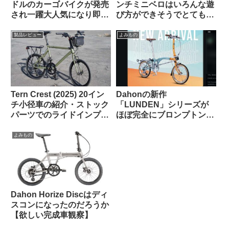
ドルのカーゴバイクが発売
ンチミニベロはいろんな遊
され一躍大人気になり即日
び方ができそうでとても気
ソールドアウトに
になる【欲しい完成車観
察】
製品レビュー
よみもの
Tern Crest (2025) 20イン
Dahonの新作
チ小径車の紹介・ストック
「LUNDEN」シリーズが
パーツでのライドインプレ
ほぼ完全にブロンプトンな
ッション【ラブリーで楽し
見た目で海外で話題に
い上質なミニベロ】
【Brompton vs.
よみもの
Brompnot 最終戦争へ】
Dahon Horize Discはディ
スコンになったのだろうか
【欲しい完成車観察】