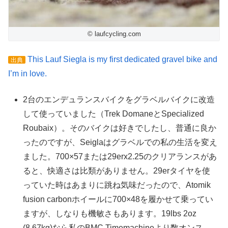
© laufcycling.com
This Lauf Siegla is my first dedicated gravel bike and
出典
I’m in love.
2台のエンデュランスバイクをグラベルバイクに改造
して使っていました（Trek DomaneとSpecialized
Roubaix）。そのバイクは好きでしたし、普通に良か
ったのですが、Seiglaはグラベルでの私の生活を変え
ました。700×57または29erx2.25のクリアランスがあ
ると、快適さは比類がありません。29erタイヤを使
っていた時はあまりに跳ね気味だったので、Atomik
fusion carbonホイールに700×48を履かせて乗ってい
ますが、しなりも機敏さもあります。19lbs 2oz
(8.67kg)なら私のBMC Timemachineより数オンス