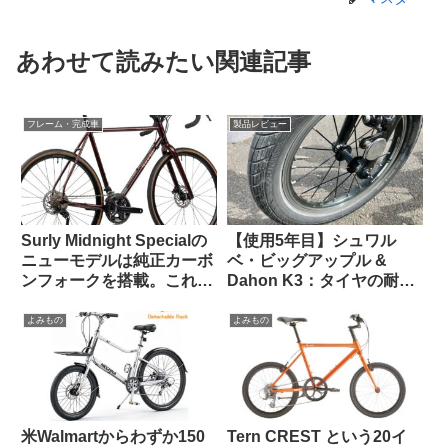
あわせて読みたい関連記事
フレーム・完成車
製品レビュー
Surly Midnight Specialの
【使用5年目】シュワル
ニューモデルは純正カーボ
ベ・ビッグアップル &
ンフォークを搭載。これで
Dahon K3：タイヤの耐久
55万円は高い？普通？
性とリムへの影響はどうで
あったか
よみもの
よみもの
米Walmartからわずか150
Tern CREST という20イ