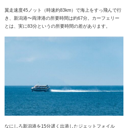
翼走速度45ノット（時速約83km）で海上をすっ飛んで行
き、新潟港〜両津港の所要時間は約67分。カーフェリー
とは、実に83分というの所要時間の差があります。
なにしろ新潟港を15分遅く出港したジェットフォイル