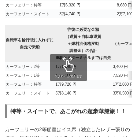
カーフェリー：特等
1万6,320 円
8,680 円
カーフェリー：スイート
3万4,740 円
2万7,100 
往復に必要な金額
（運賃＋自転車運賃
最
自転車を輪行袋に入れずに
＋燃料油価格変動
（カーフェリ
自走で乗船
調整金）の合計
※駅からターミナルまでは自走
カーフェリー：2等
1万1,040 円
3,400 円
カーフェリー：1等
1万5,160 円
7,520 円
スクロールできます
カーフェリー：特等
1万9,720 円
1万2,080 円
カーフェリー：スイート
3万8,140 円
3万0,500 円
特等・スイートで、あこがれの超豪華船旅！！
カーフェリーの2等船室はイス席（独立したレザー張りの