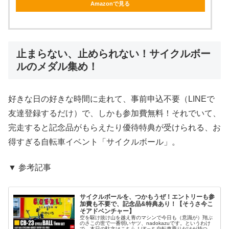
Amazonで見る
止まらない、止められない！サイクルボー
ルのメダル集め！
好きな日の好きな時間に走れて、事前申込不要（LINEで
友達登録するだけ）で、しかも参加費無料！それでいて、
完走すると記念品がもらえたり優待特典が受けられる、お
得すぎる自転車イベント「サイクルボール」。
▼ 参考記事
サイクルボールを、つかもうぜ！エントリーも参
加費も不要で、記念品&特典あり！【そうさ今こ
そアドベンチャー】
空を駆け抜け山を越え青のマシンで今日も（意識が）翔ぶ
のさこの世で一番弱いヤツ、nadokazuです。というわけ
で、本日の駄文はこちら！ぼっち自転車乗りだけが持つ、