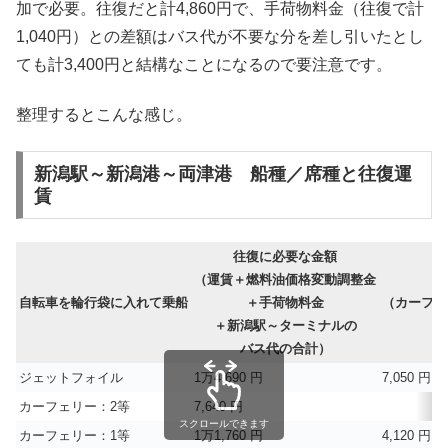
加で必要。往復だと計4,860円で、手荷物料金（往復で計
1,040円）との差額はバス代が不要な分を差し引いたとし
ても計3,400円と結構なことになるので要注意です。
整理するとこんな感じ。
新潟駅～新潟港～両津港 船種／席種と往復運
賃
往復に必要な金額
（運賃＋燃料油価格変動調整金
自転車を輪行袋に入れて乗船
＋手荷物料金
（カーフェ
＋新潟駅～ターミナルの
バス代の合計）
ジェットフォイル
1万4,690 円
7,050 円
カーフェリー：2等
7,640 円
スクロールできます
カーフェリー：1等
1万1,760 円
4,120 円