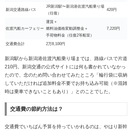
JR新潟駅〜新潟港佐渡汽船乗り場
新潟交通路線バス
420円
（往復）
運賃＋
佐渡汽船カーフェリー
燃料油価格変動調整金＋
7,220円
手荷物料金（往復2等船室）
交通費合計
2万8,100円
新潟駅から新潟港佐渡汽船乗り場までは、路線バスで片道
210円。新潟交通の公式サイトには何も書かれていなかっ
たので、念のため問い合わせてみたところ「輪行袋に収納
していただければ追加料金不要でお持ち込み可能（※混雑
時は乗車できないこともあり）」とのことでした。
交通費の節約方法は？
交通費でいちばん予算を持っていかれるのは、やはり新幹