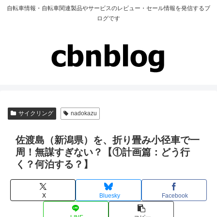
自転車情報・自転車関連製品やサービスのレビュー・セール情報を発信するブ
ログです
サイクリング
nadokazu
佐渡島（新潟県）を、折り畳み小径車で一
周！無謀すぎない？【①計画篇：どう行
く？何泊する？】
X
Bluesky
Facebook