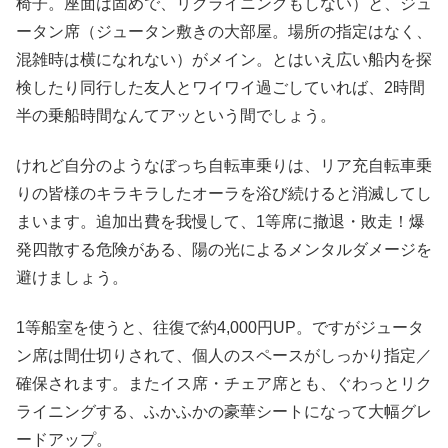
椅子。座面は固めで、リクライニングもしない）と、ジュ
ータン席（ジュータン敷きの大部屋。場所の指定はなく、
混雑時は横になれない）がメイン。とはいえ広い船内を探
検したり同行した友人とワイワイ過ごしていれば、2時間
半の乗船時間なんてアッという間でしょう。
けれど自分のようなぼっち自転車乗りは、リア充自転車乗
りの皆様のキラキラしたオーラを浴び続けると消滅してし
まいます。追加出費を我慢して、1等席に撤退・敗走！爆
発四散する危険がある、陽の光によるメンタルダメージを
避けましょう。
1等船室を使うと、往復で約4,000円UP。ですがジュータ
ン席は間仕切りされて、個人のスペースがしっかり指定／
確保されます。またイス席・チェア席とも、ぐわっとリク
ライニングする、ふかふかの豪華シートになって大幅グレ
ードアップ。