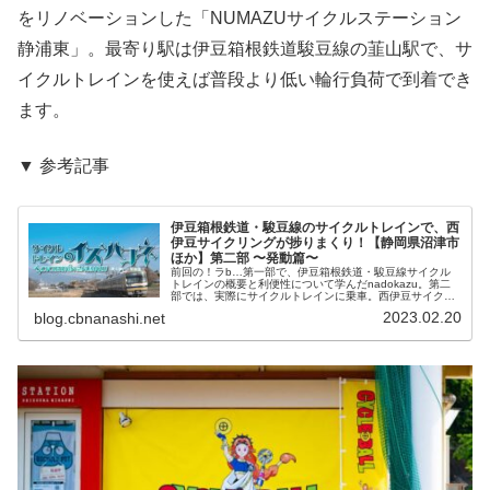
をリノベーションした「NUMAZUサイクルステーション
静浦東」。最寄り駅は伊豆箱根鉄道駿豆線の韮山駅で、サ
イクルトレインを使えば普段より低い輪行負荷で到着でき
ます。
▼ 参考記事
伊豆箱根鉄道・駿豆線のサイクルトレインで、西
伊豆サイクリングが捗りまくり！【静岡県沼津市
ほか】第二部 〜発動篇〜
前回の！ラb…第一部で、伊豆箱根鉄道・駿豆線サイクル
トレインの概要と利便性について学んだnadokazu。第二
部では、実際にサイクルトレインに乗車。西伊豆サイクリ
ングにおける、超絶な利便性を現地で走って確認します。
2023.02.20
blog.cbnanashi.net
▼ 第一部というわけで、本...