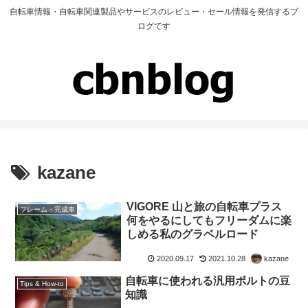
自転車情報・自転車関連製品やサービスのレビュー・セール情報を発信するブ
ログです
kazane
VIGORE 山と旅の自転車プラス
フレーム・完成車
何をやるにしてもフリーダムに楽
しめる私のグラベルロード
2020.09.17
2021.10.28
kazane
自転車に使われる汎用ボルトの豆
Tips & How-to
知識