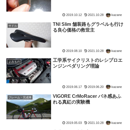
2019.10.12
2021.10.28
kazane
TNI Slim 舗装路もグラベルも行け
サドル
る良心価格の救世主
2019.08.10
2021.10.28
kazane
工学系サイクリストのレシプロエ
よみもの
ンジンペダリング理論
2019.06.17
2019.06.20
kazane
VIGORE CrMoRacer バネ感あふ
フレーム・完成車
れる真紅の実験機
2019.05.03
2021.10.28
kazane