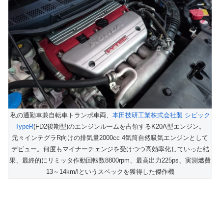
私の通勤車兼自転車トランポ車両、
本田技研工業株式会社製 シビック
TypeR
(FD2後期型)のエンジンルームを占領するK20A型エンジン。
元々インテグラR向けの排気量2000cc 4気筒自然吸気エンジンとして
デビュー。何度もマイナーチェンジを受けつつ高効率化していった結
果、最終的にリミッタ作動回転数8800rpm、最高出力225ps、実測燃費
13～14km/lというスペックを獲得した傑作機