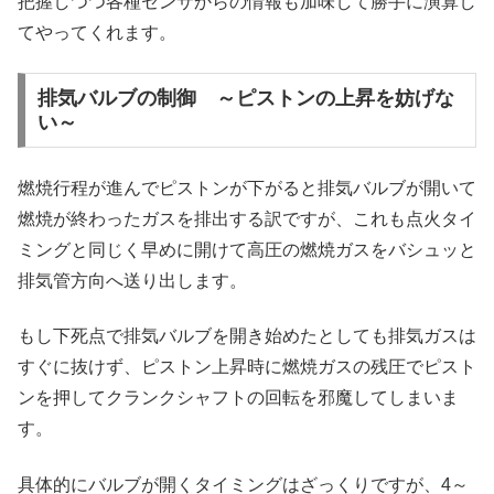
把握しつつ各種センサからの情報も加味して勝手に演算し
てやってくれます。
排気バルブの制御 ～ピストンの上昇を妨げな
い～
燃焼行程が進んでピストンが下がると排気バルブが開いて
燃焼が終わったガスを排出する訳ですが、これも点火タイ
ミングと同じく早めに開けて高圧の燃焼ガスをバシュッと
排気管方向へ送り出します。
もし下死点で排気バルブを開き始めたとしても排気ガスは
すぐに抜けず、ピストン上昇時に燃焼ガスの残圧でピスト
ンを押してクランクシャフトの回転を邪魔してしまいま
す。
具体的にバルブが開くタイミングはざっくりですが、4～