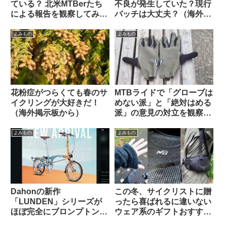
ている？ 北米MTBerたち
不良が発生していた？現行
による報告を観察してみよ
バッチは大丈夫？（海外掲
う
示板から）
よみもの
よみもの
花粉症がつらくても春のサ
MTBライドで「グローブは
イクリングが大好きだ！
めない派」と「絶対はめる
（海外掲示板から）
派」の意見の対立を観察す
る（海外掲示板から）
よみもの
よみもの
Dahonの新作
この冬、サイクリストに贈
「LUNDEN」シリーズが
ったら喜ばれるに違いない
ほぼ完全にブロンプトンな
ウェア系のギフトおすすめ
見た目で海外で話題に
3選【筆者使用経験のある