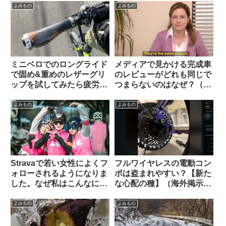
【Brompton vs.
ものから】
よみもの
よみもの
Brompnot 最終戦争へ】
ミニベロでのロングライド
メディアで見かける完成車
で固め&重めのレザーグリ
のレビューがどれも同じで
ップを試してみたら疲労が
つまらないのはなぜ？（海
少なかった【THEODORE
外掲示板から）
CYCLE GRIP】
よみもの
よみもの
Stravaで若い女性によくフ
フルワイヤレスの電動コン
ォローされるようになりま
ポは盗まれやすい？【新た
した。なぜ私はこんなにモ
な心配の種】（海外掲示板
テるのでしょう（海外掲示
から）
板から）
よみもの
よみもの