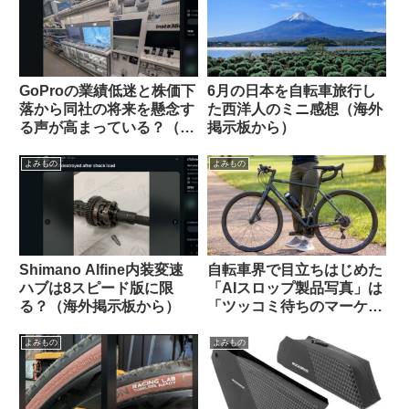
GoProの業績低迷と株価下
6月の日本を自転車旅行し
落から同社の将来を懸念す
た西洋人のミニ感想（海外
る声が高まっている？（海
掲示板から）
外掲示板から）
よみもの
よみもの
Shimano Alfine内装変速
自転車界で目立ちはじめた
ハブは8スピード版に限
「AIスロップ製品写真」は
る？（海外掲示板から）
「ツッコミ待ちのマーケテ
ィング手法」なのか【REI /
Van Rysel】
よみもの
よみもの