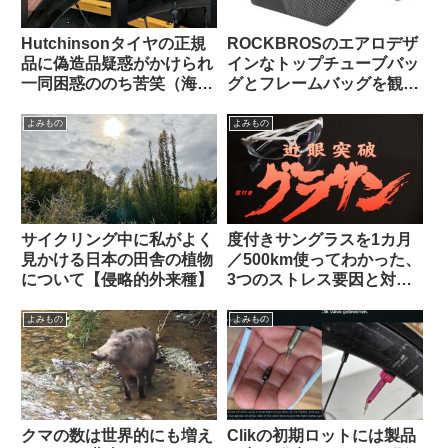
Hutchinsonタイヤの正規
ROCKBROSのエアロデザ
品に偽造品疑惑がかけられ
インなトップチューブバッ
一同困惑ののち苦笑（海外
グとフレームバッグを観察
掲示板から）
してみよう
よみもの
よみもの
サイクリング中に私がよく
度付きサングラスを1カ月
見かける日本の田舎の植物
／500km使ってわかった、
について【侵略的外来種】
3つのストレス要因と対策
不能な弱点とは？【ひとつ
は解決策あり】
よみもの
よみもの
クマの数は世界的にも増え
Clikの初期ロットには製品