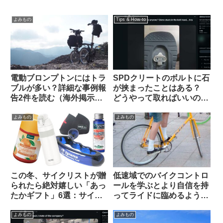
よみもの
Tips & How-to
電動ブロンプトンにはトラ
SPDクリートのボルトに石
ブルが多い？詳細な事例報
が挟まったことはある？
告2件を読む（海外掲示板
どうやって取ればいいの？
から）
（海外掲示板より）
よみもの
よみもの
この冬、サイクリストが贈
低速域でのバイクコントロ
られたら絶対嬉しい「あっ
ールを学ぶとより自信を持
たかギフト」6選：サイズ
ってライドに臨めるように
選び不要・性別不問で間違
なる（海外掲示板より）
いなく感謝されます
よみもの
よみもの