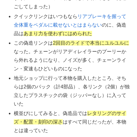
ごしてしまった）
クイックリンクはいつもなら
リアブレーキを握って
全体重をペダルに載せないとはまらない
のに、偽造
品は
あまり力を使わずにはめられた
この偽造リンクは
2回目のライドで本当にユルユルに
なった。チェーンがリアディレイラーのプーリーか
ら外れるようになり、ノイズが多く、チェーンライ
ン・変速もひどいものになった
地元ショップに行って本物を購入したところ、そち
らは2個のパック（計4部品）、各リンク（2個）が独
立したプラスチックの袋（ジッパーなし）に入って
いた
横並びにしてみると、偽造品では
レタリングのサイ
ズ・配置・刻印の深さ
はすべて同じだったが、本物
とは違っていた