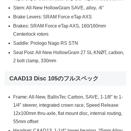
Stem: All-New HollowGram SAVE, alloy, -6°
Brake Levers: SRAM Force eTap AXS
Brakes: SRAM Force eTap AXS, 160/160mm
Centerlock rotors
Saddle: Prologo Nago RS STN
Seat Post: All-New HollowGram 27 SL KNØT, carbon,
2 bolt clamp, 330mm
CAAD13 Disc 105のフルスペック
Frame: All-New, BallisTec Carbon, SAVE, 1-1/8″ to 1-
1/4″ steerer, integrated crown race, Speed Release
12x100mm thru-axle, flat mount disc, internal routing,
55mm offset
Headset: CAAD13, 1-1/4″ lower bearing, 25mm Alloy