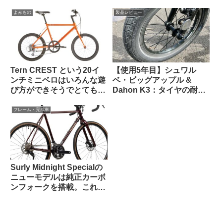
ソールドアウトに
よみもの
製品レビュー
Tern CREST という20イ
【使用5年目】シュワル
ンチミニベロはいろんな遊
ベ・ビッグアップル &
び方ができそうでとても気
Dahon K3：タイヤの耐久
になる【欲しい完成車観
性とリムへの影響はどうで
察】
あったか
フレーム・完成車
Surly Midnight Specialの
ニューモデルは純正カーボ
ンフォークを搭載。これで
55万円は高い？普通？