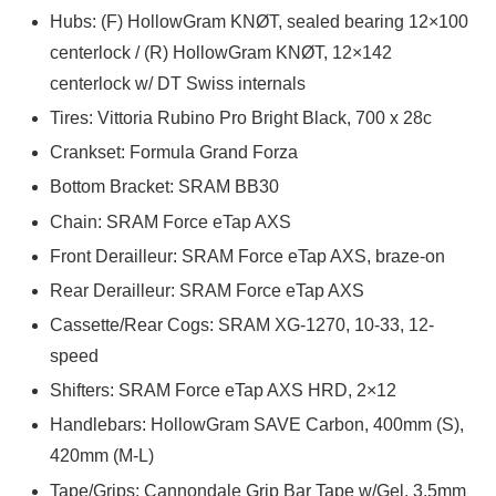
Hubs: (F) HollowGram KNØT, sealed bearing 12×100
centerlock / (R) HollowGram KNØT, 12×142
centerlock w/ DT Swiss internals
Tires: Vittoria Rubino Pro Bright Black, 700 x 28c
Crankset: Formula Grand Forza
Bottom Bracket: SRAM BB30
Chain: SRAM Force eTap AXS
Front Derailleur: SRAM Force eTap AXS, braze-on
Rear Derailleur: SRAM Force eTap AXS
Cassette/Rear Cogs: SRAM XG-1270, 10-33, 12-
speed
Shifters: SRAM Force eTap AXS HRD, 2×12
Handlebars: HollowGram SAVE Carbon, 400mm (S),
420mm (M-L)
Tape/Grips: Cannondale Grip Bar Tape w/Gel, 3.5mm