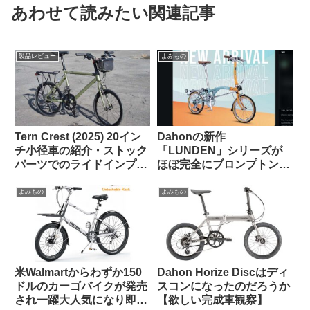
あわせて読みたい関連記事
製品レビュー
よみもの
Tern Crest (2025) 20イン
Dahonの新作
チ小径車の紹介・ストック
「LUNDEN」シリーズが
パーツでのライドインプレ
ほぼ完全にブロンプトンな
ッション【ラブリーで楽し
見た目で海外で話題に
い上質なミニベロ】
【Brompton vs.
よみもの
よみもの
Brompnot 最終戦争へ】
米Walmartからわずか150
Dahon Horize Discはディ
ドルのカーゴバイクが発売
スコンになったのだろうか
され一躍大人気になり即日
【欲しい完成車観察】