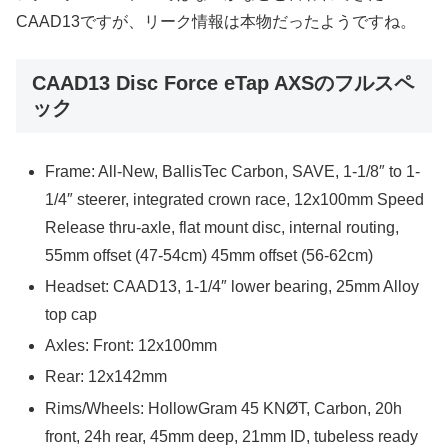
CAAD13ですが、リーク情報は本物だったようですね。
CAAD13 Disc Force eTap AXSのフルスペ
ック
Frame: All-New, BallisTec Carbon, SAVE, 1-1/8″ to 1-
1/4″ steerer, integrated crown race, 12x100mm Speed
Release thru-axle, flat mount disc, internal routing,
55mm offset (47-54cm) 45mm offset (56-62cm)
Headset: CAAD13, 1-1/4″ lower bearing, 25mm Alloy
top cap
Axles: Front: 12x100mm
Rear: 12x142mm
Rims/Wheels: HollowGram 45 KNØT, Carbon, 20h
front, 24h rear, 45mm deep, 21mm ID, tubeless ready