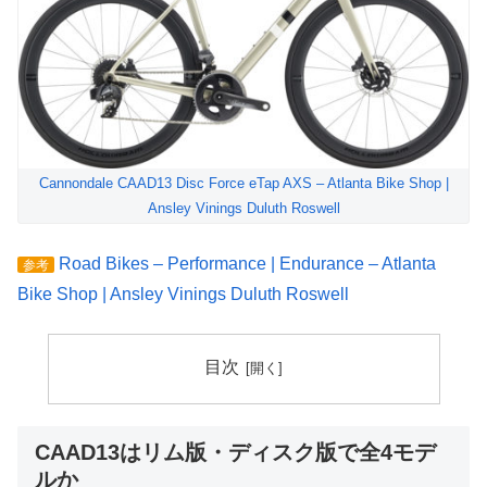
Cannondale CAAD13 Disc Force eTap AXS – Atlanta Bike Shop |
Ansley Vinings Duluth Roswell
Road Bikes – Performance | Endurance – Atlanta
参考
Bike Shop | Ansley Vinings Duluth Roswell
目次
CAAD13はリム版・ディスク版で全4モデ
ルか