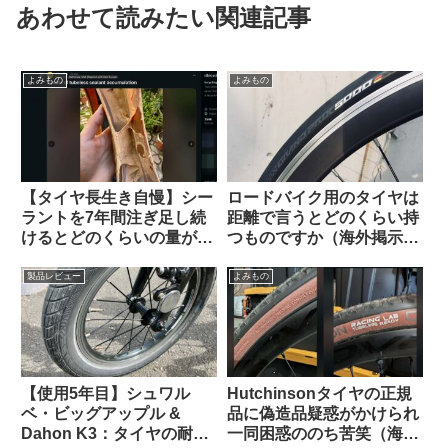
あわせて読みたい関連記事
よみもの
よみもの
【タイヤ長生き自慢】シー
ロードバイク用のタイヤは
ラントを7年間注ぎ足し続
距離で言うとどのくらい持
けるとどのくらいの量が溜
つものですか（海外掲示板
まるのか？（海外掲示板か
より）
ら）
製品レビュー
よみもの
【使用5年目】シュワル
Hutchinsonタイヤの正規
ベ・ビッグアップル &
品に偽造品疑惑がかけられ
Dahon K3：タイヤの耐久
一同困惑ののち苦笑（海外