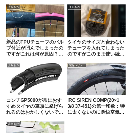
性とリムへの影響はどうで
掲示板から）
あったか
よみもの
よみもの
新品のTPUチューブのバル
タイヤのサイズと合わない
ブ付近が凹んでしまったの
チューブを入れてしまった
ですがこれは何が原因？
のですがこのまま使い続け
（海外掲示板から）
ても問題ないですか？（海
外掲示板より）
よみもの
製品レビュー
コンチGP5000が常におす
IRC SIREN COMP(20×1
すめタイヤの筆頭に挙げら
3/8 37-451)の第一印象：特
れるのはおかしくないです
に太くないのに孫悟空気分
か（海外掲示板から）
を味わえる上質な乗り心地
（ガチ競技用の高級タイ
よみもの
ヤ）【Tern Crest カスタマ