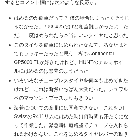
するとコメント欄には次のような反応が。
はめるのが簡単だって？ 僕の場合はまったくそうじ
ゃなかった。700Cx25だけど相当難しかったよ。た
だ、一度はめられたら本当にいいタイヤだと思った
このタイヤを簡単にはめられたなんて、あなたはと
てもラッキーだったと思う。私もContinental
GP5000 TLが好きだけれど、HUNTのアルミホイー
ルにはめるのは悪夢のようだった
いろいろなチューブレスタイヤを何本もはめてきた
けれど、これは断然いちばん大変だった。シュワル
ベのマラソン・プラスよりもきつい！
装着についての意見には同意できない。これをDT
SwissのR411リムにはめた時は何時間も汗だくにな
って作業した。緊急時に道路脇でチューブを入れら
れるわけがない。これをはめるタイヤレバーの動き