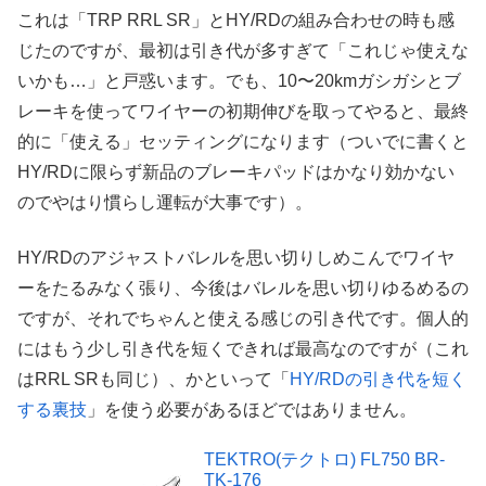
これは「TRP RRL SR」とHY/RDの組み合わせの時も感
じたのですが、最初は引き代が多すぎて「これじゃ使えな
いかも…」と戸惑います。でも、10〜20kmガシガシとブ
レーキを使ってワイヤーの初期伸びを取ってやると、最終
的に「使える」セッティングになります（ついでに書くと
HY/RDに限らず新品のブレーキパッドはかなり効かない
のでやはり慣らし運転が大事です）。
HY/RDのアジャストバレルを思い切りしめこんでワイヤ
ーをたるみなく張り、今後はバレルを思い切りゆるめるの
ですが、それでちゃんと使える感じの引き代です。個人的
にはもう少し引き代を短くできれば最高なのですが（これ
はRRL SRも同じ）、かといって「
HY/RDの引き代を短く
する裏技
」を使う必要があるほどではありません。
TEKTRO(テクトロ) FL750 BR-
TK-176