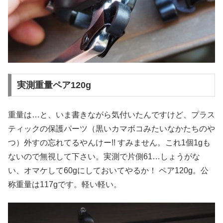
実測重量ペア120g
重量は…と、いま書きながら気付いたんですけど、プラス
ティックの保護パーツ（黒いカマボコみたいなかたちのや
つ）外すの忘れてるやんけー!! すみません。これ1個1gも
ないので無視して下さい。実測で片側61…しょうがな
い、オマケして60gにしておいてやるか！ ペア120g。公
称重量は117gです。軽い軽い。