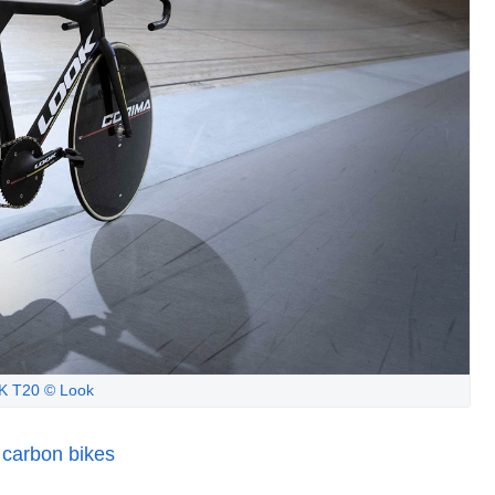
 T20 © Look
 carbon bikes