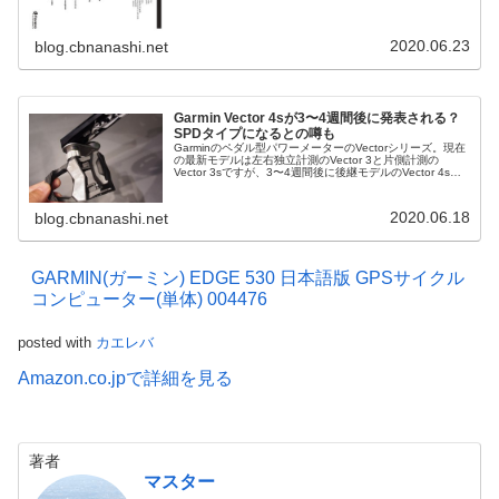
で、純正のペダルから取り出して他のペダルに移植するこ
とができる、と...
2020.06.23
blog.cbnanashi.net
Garmin Vector 4sが3〜4週間後に発表される？
SPDタイプになるとの噂も
Garminのペダル型パワーメーターのVectorシリーズ。現在
の最新モデルは左右独立計測のVector 3と片側計測の
Vector 3sですが、3〜4週間後に後継モデルのVector 4sが
発表されるという噂を目にしました。ただしソースは...
2020.06.18
blog.cbnanashi.net
GARMIN(ガーミン) EDGE 530 日本語版 GPSサイクル
コンピューター(単体) 004476
posted with
カエレバ
Amazon.co.jpで詳細を見る
著者
マスター