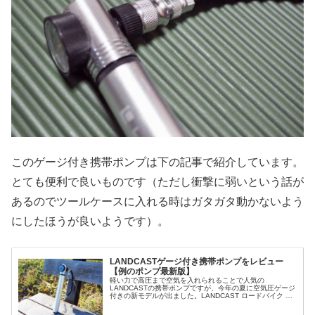
このゲージ付き携帯ポンプは下の記事で紹介しています。
とても便利で良いものです（ただし衝撃に弱いという話が
あるのでツールケースに入れる時はガタガタ動かないよう
にしたほうが良いようです）。
LANDCASTゲージ付き携帯ポンプをレビュー
【例のポンプ最新版】
軽い力で高圧まで空気を入れられることで人気の
LANDCASTの携帯ポンプですが、今年の夏に空気圧ゲージ
付きの新モデルが出ました。LANDCAST ロードバイク 自
転車 空気入れ 300psi ゲージ付き 携帯ポンプ クロスバイ
ク 軽い力で高...