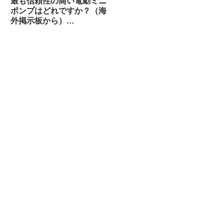
最も信頼性の高い電動ミニ
ポンプはどれですか？（海
外掲示板から）
【CYCPLUS / Muc Off /
Silca / Fanttik / Trek /
Fumpa Pumpa】