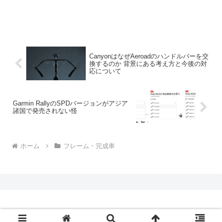
CanyonはなぜAeroadのハンドルバーを交
換するのか 背景にある考え方と今後の対
応について
Garmin RallyのSPDバージョンがアジア
諸国で発売されない怪
ホーム
フレーム・完成車
Copyright © 2009-2026 CBN Blog All Rights Reserved.