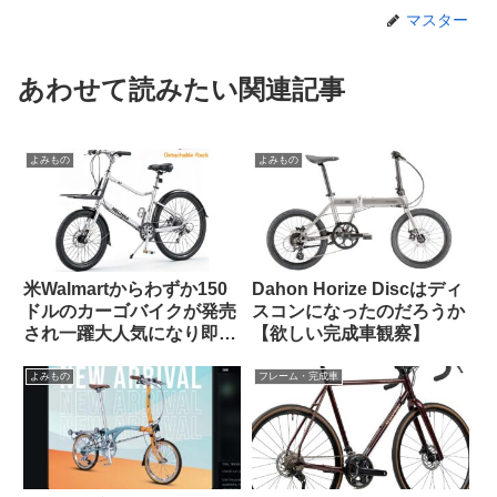
マスター
あわせて読みたい関連記事
よみもの
よみもの
米Walmartからわずか150
Dahon Horize Discはディ
ドルのカーゴバイクが発売
スコンになったのだろうか
され一躍大人気になり即日
【欲しい完成車観察】
ソールドアウトに
よみもの
フレーム・完成車