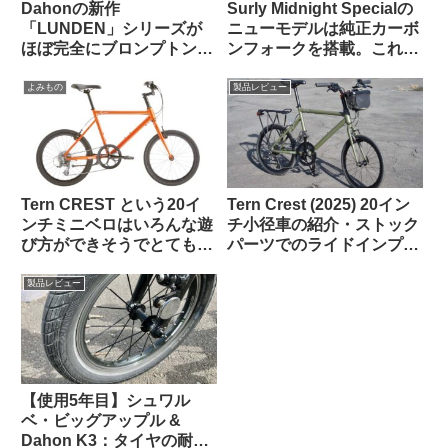
Dahonの新作
Surly Midnight Specialの
「LUNDEN」シリーズが
ニューモデルは純正カーボ
ほぼ完全にブロンプトンな
ンフォークを搭載。これで
見た目で海外で話題に
55万円は高い？普通？
【Brompton vs.
よみもの
製品レビュー
Brompnot 最終戦争へ】
Tern CREST という20イ
Tern Crest (2025) 20イン
ンチミニベロはいろんな遊
チ小径車の紹介・ストック
び方ができそうでとても気
パーツでのライドインプレ
になる【欲しい完成車観
ッション【ラブリーで楽し
察】
い上質なミニベロ】
製品レビュー
【使用5年目】シュワル
ベ・ビッグアップル &
Dahon K3：タイヤの耐久