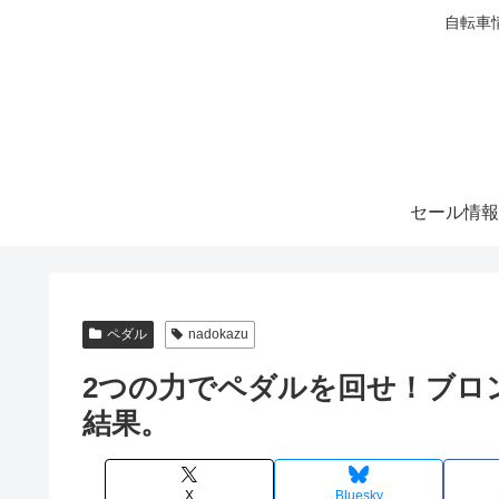
自転車
セール情報
ペダル
nadokazu
2つの力でペダルを回せ！ブロ
結果。
X
Bluesky