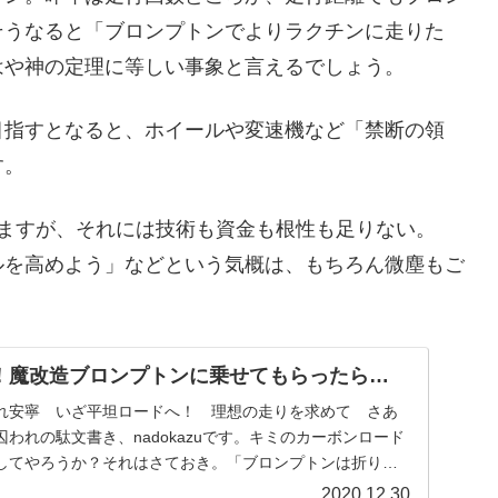
そうなると「ブロンプトンでよりラクチンに走りた
はや神の定理に等しい事象と言えるでしょう。
目指すとなると、ホイールや変速機など「禁断の領
す。
ますが、それには技術も資金も根性も足りない。
ルを高めよう」などという気概は、もちろん微塵もご
！魔改造ブロンプトンに乗せてもらったら…
れ安寧 いざ平坦ロードへ！ 理想の走りを求めて さあ
われの駄文書き、nadokazuです。キミのカーボンロード
してやろうか？それはさておき。「ブロンプトンは折り畳
2020.12.30