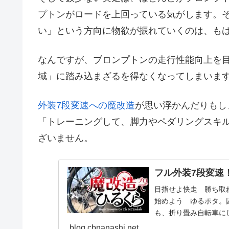
プトンがロードを上回っている気がします。
い」という方向に物欲が振れていくのは、も
なんですが、ブロンプトンの走行性能向上を
域」に踏み込まざるを得なくなってしまいま
外装7段変速への魔改造
が思い浮かんだりもし
「トレーニングして、脚力やペダリングスキ
ざいません。
フル外装7段変速
目指せよ快走 勝ち取
始めよう ゆるポタ。囚
も、折り畳み自転車に
み性能が最高！だ...
blog.cbnanashi.net