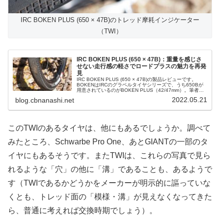
IRC BOKEN PLUS (650 × 47B)のトレッド摩耗インジケーター
（TWI）
IRC BOKEN PLUS (650 × 47B)：重量を感じさ
せない走行感の軽さでロードプラスの魅力を再発
見
IRC BOKEN PLUS (650 × 47B)の製品レビューです。
BOKENはIRCのグラベルタイヤシリーズで、うち650Bが
用意されているのがBOKEN PLUS（42/47mm）。筆者が
使っているのは47mm版です。約2ヶ月、50...
2022.05.21
blog.cbnanashi.net
このTWIのあるタイヤは、他にもあるでしょうか。調べて
みたところ、Schwarbe Pro One、あとGIANTの一部のタ
イヤにもあるそうです。またTWIは、これらの写真で見ら
れるような「穴」の他に「溝」であることも、あるようで
す（TWIであるかどうかをメーカーが明示的に謳っていな
くとも、トレッド面の「模様・溝」が見えなくなってきた
ら、普通に考えれば交換時期でしょう）。