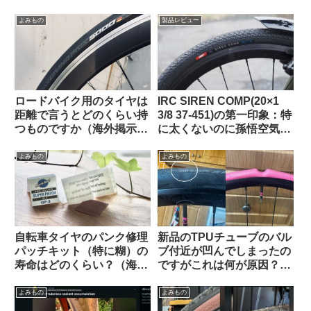
ても問題ないですか？（海
性とリムへの影響はどうで
外掲示板より）
あったか
よみもの
製品レビュー
ロードバイク用のタイヤは
IRC SIREN COMP(20×1
距離で言うとどのくらい持
3/8 37-451)の第一印象：特
つものですか（海外掲示板
に太くないのに孫悟空気分
より）
を味わえる上質な乗り心地
（ガチ競技用の高級タイ
よみもの
よみもの
ヤ）【Tern Crest カスタマ
イズ】
自転車タイヤのパンク修理
新品のTPUチューブのバル
パッチキット（特に糊）の
ブ付近が凹んでしまったの
寿命はどのくらい？（海外
ですがこれは何が原因？
掲示板から）
（海外掲示板から）
よみもの
よみもの