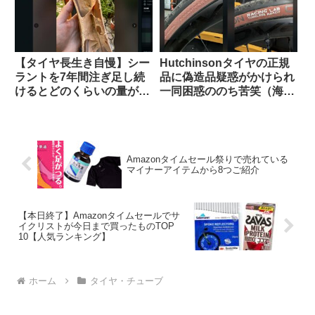
【タイヤ長生き自慢】シー
Hutchinsonタイヤの正規
ラントを7年間注ぎ足し続
品に偽造品疑惑がかけられ
けるとどのくらいの量が溜
一同困惑ののち苦笑（海外
まるのか？（海外掲示板か
掲示板から）
ら）
Amazonタイムセール祭りで売れている
マイナーアイテムから8つご紹介
【本日終了】Amazonタイムセールでサ
イクリストが今日まで買ったものTOP
10【人気ランキング】
ホーム
タイヤ・チューブ