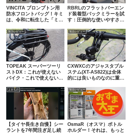
VINCITA ブロンプトン用
RBRLのフラットバーエン
防水フロントバッグ！キミ
ド装着型バックミラーを試
は、令和に転生した「ミニ
す：圧倒的な使いやすさと
Oバッグ」…なのか？
高品質な視野に感動【すご
い】
製品レビュー
製品レビュー
TOPEAK スーパーツーリ
CXWXCのアジャスタブル
ストDX：これが使えない
ステム(XT-AS822)は全体
バイク・これで使えないバ
的には良いものなのに重大
ッグって存在するの？ と
な欠点がひとつあってとて
思えるほど万能なリアラッ
も惜しい
よみもの
製品レビュー
クの優等生
【タイヤ長生き自慢】シー
OsmaR（オスマ）ボトル
ラントを7年間注ぎ足し続
ホルダー！それは、もっと