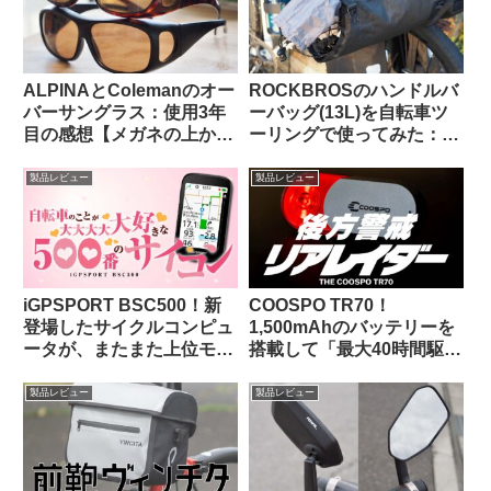
ALPINAとColemanのオー
ROCKBROSのハンドルバ
バーサングラス：使用3年
ーバッグ(13L)を自転車ツ
目の感想【メガネの上から
ーリングで使ってみた：機
かける 6000円 vs. 1600
能性合格・質感も高級感が
円】
あり使っていて気持ちが良
製品レビュー
製品レビュー
い
iGPSPORT BSC500！新
COOSPO TR70！
登場したサイクルコンピュ
1,500mAhのバッテリーを
ータが、またまた上位モデ
搭載して「最大40時間駆
ルを下剋上してきた件。
動」を謳うリアビューレー
ダーが爆誕！！【クーポン
製品レビュー
製品レビュー
あります】