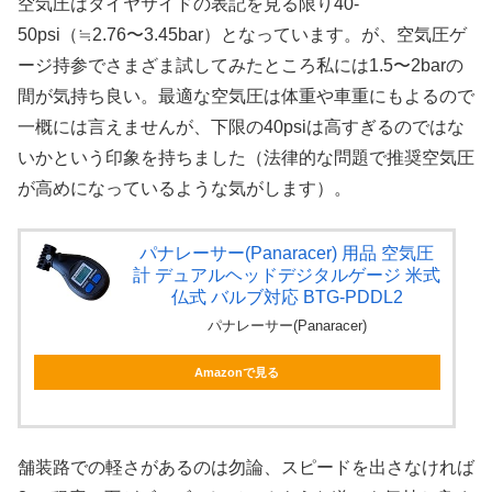
空気圧はタイヤサイドの表記を見る限り40-
50psi（≒2.76〜3.45bar）となっています。が、空気圧ゲ
ージ持参でさまざま試してみたところ私には1.5〜2barの
間が気持ち良い。最適な空気圧は体重や車重にもよるので
一概には言えませんが、下限の40psiは高すぎるのではな
いかという印象を持ちました（法律的な問題で推奨空気圧
が高めになっているような気がします）。
パナレーサー(Panaracer) 用品 空気圧
計 デュアルヘッドデジタルゲージ 米式
仏式 バルブ対応 BTG-PDDL2
パナレーサー(Panaracer)
Amazonで見る
舗装路での軽さがあるのは勿論、スピードを出さなければ