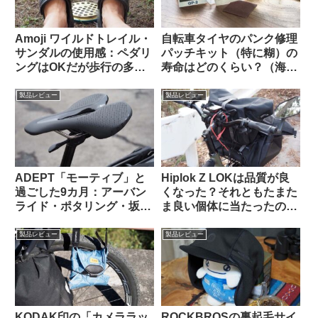
Amoji ワイルドトレイル・
自転車タイヤのパンク修理
サンダルの使用感：ペダリ
パッチキット（特に糊）の
ングはOKだが歩行の多い
寿命はどのくらい？（海外
自転車キャンツーでは
掲示板から）
CROCSの快適さに及ばず
製品レビュー
製品レビュー
ADEPT「モーティブ」と
Hiplok Z LOKは品質が良
過ごした9カ月：アーバン
くなった？それともたまた
ライド・ポタリング・坂道
ま良い個体に当たったの
と特に相性が良いショート
か…
ノーズサドル
製品レビュー
製品レビュー
KODAK印の「カメララッ
ROCKBROSの裏起毛サイ