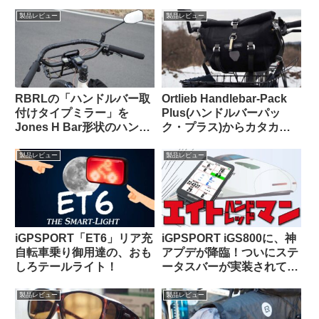
の頂点はどっちだ？
て、使いものになるの？
製品レビュー
製品レビュー
RBRLの「ハンドルバー取
Ortlieb Handlebar-Pack
付けタイプミラー」を
Plus(ハンドルバーパッ
Jones H Bar形状のハンド
ク・プラス)からカタカタ
ルに装着したら相性バッチ
という異音が聞こえる原因
リでした
はこれだった【豆感想】
製品レビュー
製品レビュー
iGPSPORT「ET6」リア充
iGPSPORT iGS800に、神
自転車乗り御用達の、おも
アプデが降臨！ついにステ
しろテールライト！
ータスバーが実装されて俺
様大歓喜！！
製品レビュー
製品レビュー