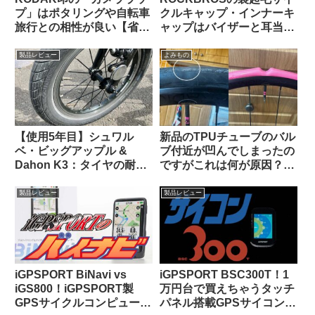
プ」はポタリングや自転車
クルキャップ・インナーキ
旅行との相性が良い【省ス
ャップはバイザーと耳当て
ペース・クッション・撥
が便利。適度なハリがあり
水】
冬の高強度ライドにも良し
製品レビュー
よみもの
【使用5年目】シュワル
新品のTPUチューブのバル
ベ・ビッグアップル &
ブ付近が凹んでしまったの
Dahon K3：タイヤの耐久
ですがこれは何が原因？
性とリムへの影響はどうで
（海外掲示板から）
あったか
製品レビュー
製品レビュー
iGPSPORT BiNavi vs
iGPSPORT BSC300T！1
iGS800！iGPSPORT製
万円台で買えちゃうタッチ
GPSサイクルコンピュータ
パネル搭載GPSサイコンっ