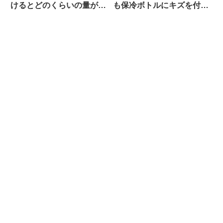
けるとどのくらいの量が溜
も保冷ボトルにキズを付け
まるのか？（海外掲示板か
にくい（多分）ボトルホル
ら）
ダー（のはず）！！