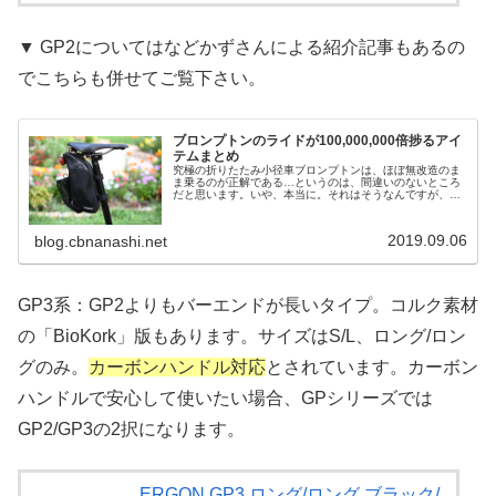
▼ GP2についてはなどかずさんによる紹介記事もあるの
でこちらも併せてご覧下さい。
ブロンプトンのライドが100,000,000倍捗るアイ
テムまとめ
究極の折りたたみ小径車ブロンプトンは、ほぼ無改造のま
ま乗るのが正解である…というのは、間違いのないところ
だと思います。いや、本当に。それはそうなんですが、や
っぱり実際に走っていると、いろいろ見えてきてしまうと
ころはあるわけです。だから、いろ...
2019.09.06
blog.cbnanashi.net
GP3系：GP2よりもバーエンドが長いタイプ。コルク素材
の「BioKork」版もあります。サイズはS/L、ロング/ロン
グのみ。
カーボンハンドル対応
とされています。カーボン
ハンドルで安心して使いたい場合、GPシリーズでは
GP2/GP3の2択になります。
ERGON GP3 ロング/ロング ブラック/