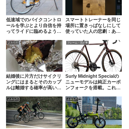
低速域でのバイクコントロ
スマートトレーナーを同じ
ールを学ぶとより自信を持
場所に置きっぱなしにして
ってライドに臨めるように
使っていた人の悲劇：あな
なる（海外掲示板より）
たの家は大丈夫？（海外掲
示板から）
よみもの
フレーム・完成車
結婚後に片方だけサイクリ
Surly Midnight Specialの
ングにはまるとそのカップ
ニューモデルは純正カーボ
ルは離婚する確率が高い？
ンフォークを搭載。これで
（海外掲示板から）
55万円は高い？普通？
よみもの
よみもの