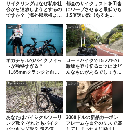
サイクリングはなぜ私を社
都会のサイクリストを田舎
会から追放しようとするの
にワープさせると最低でも
ですか？（海外掲示板よ
1.5倍速い説【あるあ
り）
る？】
よみもの
よみもの
ポガチャルのバイクフィッ
ロードバイクで15-22%の
トが独特すぎる？
激坂を登り切るコツにはど
【165mmクランクと前傾
んなものがあるでしょう
サドル】
か？（海外掲示板から）
Tips & How-to
よみもの
あなたはバイシクルツーリ
3000ドルの新品カーボン
ング派？ それともバイク
フレームを自分のミスで壊
パッキング派？ 走る道の
してしまった人に励ましの