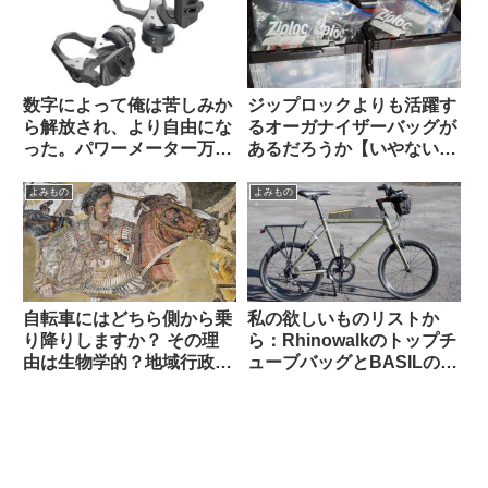
数字によって俺は苦しみか
ジップロックよりも活躍す
ら解放され、より自由にな
るオーガナイザーバッグが
った。パワーメーター万
あるだろうか【いやない・
歳！（海外掲示板から）
海外掲示板から】
よみもの
よみもの
自転車にはどちら側から乗
私の欲しいものリストか
り降りしますか？ その理
ら：Rhinowalkのトップチ
由は生物学的？地域行政
ューブバッグとBASILのポ
的？それとも…【海外掲示
ートランドフロントキャリ
板から】
ア