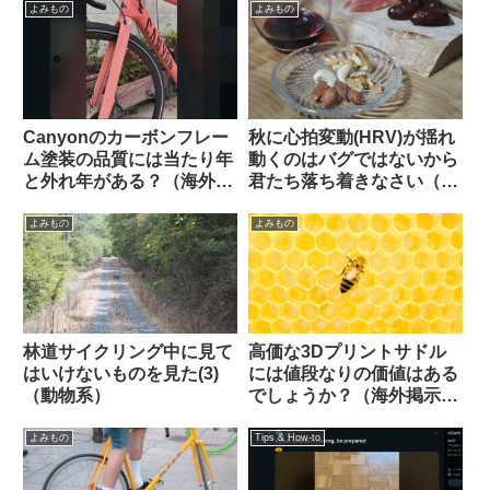
（海外掲示板から）
よみもの
よみもの
Canyonのカーボンフレー
秋に心拍変動(HRV)が揺れ
ム塗装の品質には当たり年
動くのはバグではないから
と外れ年がある？（海外掲
君たち落ち着きなさい（海
示板から）
外掲示板でのオピニオン観
察）
よみもの
よみもの
林道サイクリング中に見て
高価な3Dプリントサドル
はいけないものを見た(3)
には値段なりの価値はある
（動物系）
でしょうか？（海外掲示板
から）
よみもの
Tips & How-to