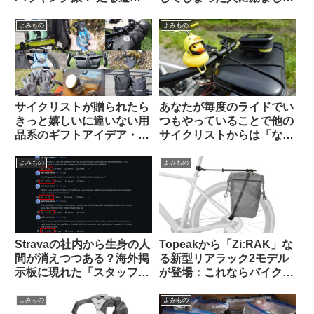
タイプから自分に合った装
声が寄せられる（海外掲示
備を考える
板から）
よみもの
よみもの
サイクリストが贈られたら
あなたが毎度のライドでい
きっと嬉しいに違いない用
つもやっていることで他の
品系のギフトアイデア・お
サイクリストからは「なん
すすめ10選【筆者使用経験
だこいつ」と思われていそ
のあるものから】
うなことを教えて下さい
よみもの
よみもの
【みんな違ってみんない
い】
Stravaの社内から生身の人
Topeakから「Zi:RAK」な
間が消えつつある？海外掲
る新型リアラック2モデル
示板に現れた「スタッフ」
が登場：これならバイクパ
が空気を読まなすぎて大バ
ッキング派・パニア派どち
ッシングを受ける
らも納得？
よみもの
よみもの