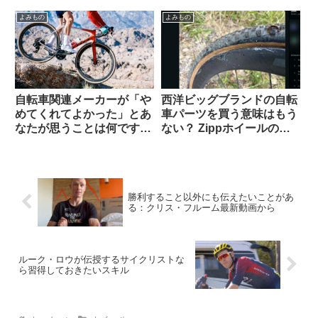
よみもの
よみもの
自転車関連メーカーが「や
西洋ビッグブランドの自転
めてくれてよかった」とあ
車パーツを買う意味はもう
なたが思うことは何ですか
ない？ Zippホイールの生
（海外掲示板から）
涯製品保証を拒否された人
の経緯報告が大きい話題に
勝利すること以外にも伝えたいことがあ
る：クリス・フルーム最新動画から
ルーク・ロウが伝授するサイクリストな
ら習得しておきたいスキル