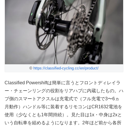
©
https://classified-cycling.cc/en/product/
Classified Powershiftは簡単に言うとフロントディレイラ
ー・チェーンリングの役割をリアハブに内蔵したもの。ハ
ブ側のスマートアクスルは充電式で（フル充電で3〜6ヵ
月動作）ハンドル等に装着するリモコンはCR1632電池を
使用（少なくとも1年間持続）。見た目は1x・中身は2xと
いう自転車を組めるようになります。2年ほど前から各所