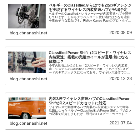
ベルギーのClassifiedから1xでも2xのギアレンジ
を実現するワイヤレス内装変速ハブが登場予定
ベルギーのClassifiedというメーカーが内装変速ハブを開発
しています。しかもグラベルロード愛好者にはかなり注目
を集めそうな製品です。Ridley Kanzo Fastのプロトタイプ
に…まずは下の画像をご覧下さい。これはリドレーが開発
中...
2020.08.09
blog.cbnanashi.net
Classified Power Shift（2スピード・ワイヤレス
内装変速）搭載の完組ホイールが登場 気になる
価格は？
今年の8月にお伝えした「2スピード・ワイヤレス内装変
速」システムのClassified Power Shift。リアハブが2スピ
ードのギアボックスになっており、ワイヤレス通信でコン
トロールするスマート・スルーアクスルで変速するという
2020.12.23
blog.cbnanashi.net
仕組みの...
内装2段ワイヤレス変速ハブのClassified Power
Shiftが12スピードカセットに対応
ワイヤレスで動作するハブ内装の2段変速システムで昨年
話題になったベルギーClassified社のPower Shift。下の2つ
の記事で紹介しましたが、現行の11スピードカセットに加
え、12スピードカセットもリリースされました。Bikeru...
2021.07.04
blog.cbnanashi.net