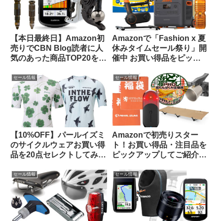
【本日最終日】Amazon初
Amazonで「Fashion x 夏
売りでCBN Blog読者に人
休みタイムセール祭り」開
気のあった商品TOP20をご
催中 お買い得品をピック
紹介します
アップしてご紹介します
セール情報
セール情報
【10%OFF】パールイズミ
Amazonで初売りスター
のサイクルウェアお買い得
ト！お買い得品・注目品を
品を20点セレクトしてみま
ピックアップしてご紹介し
した【メンズ・レディー
ます
ス】
セール情報
セール情報