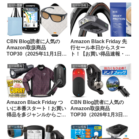
します
セール情報
セール情報
CBN Blog読者に人気の
Amazon Black Friday 先
Amazon取扱商品
行セール本日からスター
TOP30（2025年11月1日
ト！【お買い得品速報・
版）
11/21日版】
セール情報
セール情報
Amazon Black Friday つ
CBN Blog読者に人気の
いに本番スタート！お買い
Amazon取扱商品
得品を多ジャンルからご紹
TOP30（2026年1月3日
介します【11/24日版】
版）
セール情報
セール情報