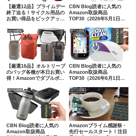
【厳選12品】プライムデー
CBN Blog読者に人気の
終了迫る！サイクル用品の
Amazon取扱商品
お買い得品をピックアップ
TOP30（2026年5月1日
してみました
版）
セール情報
セール情報
【厳選16品】オルトリーブ
CBN Blog読者に人気の
のバッグ各種が本日お買い
Amazon取扱商品
得！Amazonでダブルポイ
TOP30（2026年6月1日
ント対象になっているもの
版）
をピックアップしてご紹介
セール情報
セール情報
CBN Blog読者に人気の
Amazonプライム感謝祭・
Amazon取扱商品
先行セールスタート！注目