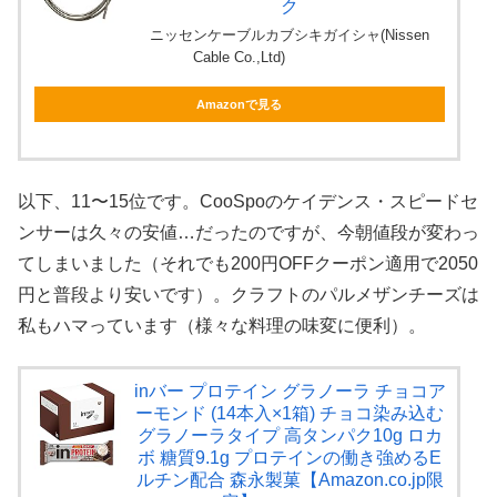
ク
ニッセンケーブルカブシキガイシャ(Nissen
Cable Co.,Ltd)
Amazonで見る
以下、11〜15位です。CooSpoのケイデンス・スピードセ
ンサーは久々の安値…だったのですが、今朝値段が変わっ
てしまいました（それでも200円OFFクーポン適用で2050
円と普段より安いです）。クラフトのパルメザンチーズは
私もハマっています（様々な料理の味変に便利）。
inバー プロテイン グラノーラ チョコア
ーモンド (14本入×1箱) チョコ染み込む
グラノーラタイプ 高タンパク10g ロカ
ボ 糖質9.1g プロテインの働き強めるE
ルチン配合 森永製菓【Amazon.co.jp限