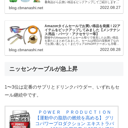
番商品からお買い得品をピックアップしてご紹介します。
更新情報は随時Twitterでお知らせします。SALE タイムセ
2022.08.27
blog.cbnanashi.net
ール祭りトッ...
Amazonタイムセールでお買い得品を発掘！22ア
イテムをピックアップしてみました【メンテナン
ス用品・パーツ・アクセサリー等】
開催中のAmazonタイムセール祭りで発見したお買い得品
を新たにまとめてみました。セールは明日の深夜終了なの
でお買い逃しなく！またウェア10%OFFクーポンも月曜に
終了するので下の記事もあわせてチェックしてみて下さ
2022.08.28
blog.cbnanashi.net
い。メンテナンス関連クワハ...
ニッセンケーブルが急上昇
1〜3位は定番のサプリとドリンクパウダー、いずれもセ
ール継続中です。
ＰＯＷＥＲ ＰＲＯＤＵＣＴＩＯＮ
【運動中の脂肪の燃焼を高める】 グリ
コパワープロダクション エキストラバ