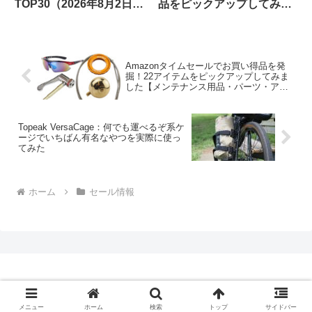
TOP30（2026年8月2日
品をピックアップしてみま
版）
した
Amazonタイムセールでお買い得品を発
掘！22アイテムをピックアップしてみま
した【メンテナンス用品・パーツ・アク
セサリー等】
Topeak VersaCage：何でも運べるぞ系ケ
ージでいちばん有名なやつを実際に使っ
てみた
ホーム
セール情報
Copyright © 2009-2026 CBN Blog All Rights Reserved.
メニュー
ホーム
検索
トップ
サイドバー