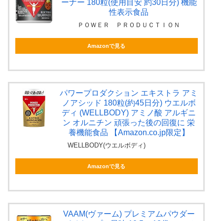
ーナー 180粒(使用目安 約30日分) 機能
性表示食品
ＰＯＷＥＲ ＰＲＯＤＵＣＴＩＯＮ
Amazonで見る
パワープロダクション エキストラ アミ
ノアシッド 180粒(約45日分) ウエルボ
ディ (WELLBODY) アミノ酸 アルギニ
ン オルニチン 頑張った後の回復に 栄
養機能食品 【Amazon.co.jp限定】
WELLBODY(ウエルボディ)
Amazonで見る
VAAM(ヴァーム) プレミアムパウダー