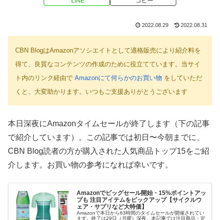
LINE
コピー
2022.08.29
2022.08.31
CBN BlogはAmazonアソシエイトとして適格販売により紹介料を
得て、良質なコンテンツの作成のために役立てています。当サイ
ト内のリンク経由で
Amazonにて何らかのお買い物
をしていただ
くと、大変助かります。いつもご支援ありがとうございます
本日深夜にAmazonタイムセールが終了します（下の記事
で紹介しています）。この記事では初日〜今朝までに、
CBN Blog読者の方が購入された人気商品トップ15をご紹
介します。お買い物の参考になれば幸いです。
Amazonでビッグセール開始・15%ポイントアッ
プも 注目アイテムをピックアップ【サイクルウ
ェア・サプリなど大特価】
Amazonで本日から63時間のタイムセールが開催されてい
ます。終了は29日（月曜）深夜。本記事では注目商品・定