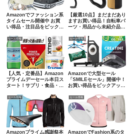
Amazonでファッション系
【厳選10点】まだまだあり
タイムセール開催中 お買
ますお買い得品！自転車パ
い得品・注目品をピックア
ーツ・用品から未紹介品を
ップしてみました【14日ま
ピックアップしてみました
で】
【Amazon プライムデーセ
セール情報
セール情報
ール】
【人気・定番品】Amazon
Amazonで大型セール
プライムデーセール本日ス
「SMILEセール」開催中！
タート！サプリ・食品・飲
お買い得品をピックアップ
料のお買い得品をピックア
してみました
ップしてみました
セール情報
セール情報
Amazonプライム感謝祭本
AmazonでFashion系のタ