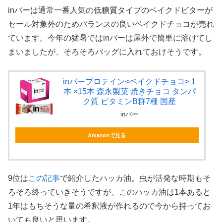
inバーは通常一番人気の低糖質タイプのベイクドビターが
セール対象外のためバランスの良いベイクドチョコが売れ
ています。今年の猛暑ではinバーは屋外で簡単に溶けてし
まいましたが、そろそろバッグに入れておけそうです。
inバープロテイン<ベイクドチョコ> 1
本 ×15本 森永製菓 焼きチョコ タンパ
ク質 ビタミンB群7種 国産
inバー
Amazonで見る
9位は
この記事
で紹介したハッカ油。虫が活発な時期もそ
ろそろ終っていきそうですが、このハッカ油は1本あると
1年はもちそうな量の希釈液が作れるので今から持ってお
いても良いと思います。