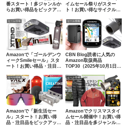
番スタート！多ジャンルか
イムセール祭りがスター
らお買い得品をピックアッ
ト！お買い得なサイクルウ
プしてみました
ェアをピックアップしてみ
ました
セール情報
セール情報
Amazonで「ゴールデンウ
CBN Blog読者に人気の
ィークSmileセール」スタ
Amazon取扱商品
ート！お買い得品・注目品
TOP30（2025年10月1日
を多ジャンルからピックア
版）
ップしてご紹介します
セール情報
セール情報
Amazonで「新生活セー
Amazonでクリスマスタイ
ル」スタート！お買い得
ムセール開催中！お買い得
品・注目品をピックアップ
品・注目品を多ジャンルか
してご紹介します
らピックアップしてご紹介