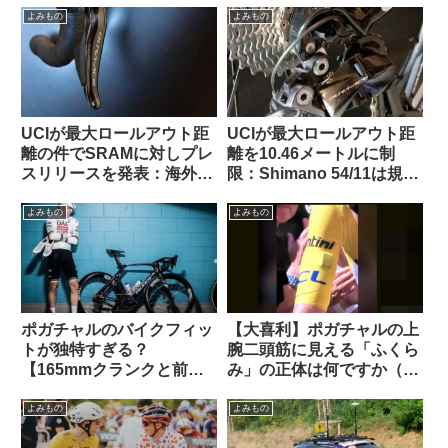
よみもの
よみもの
UCIが最大ロールアウト距
UCIが最大ロールアウト距
離の件でSRAMに対しプレ
離を10.46メートルに制
スリリースを発表：海外サ
限：Shimano 54/11は規定
イクリストの反応は？
内・SRAM 50/10はルール
違反にーー海外掲示板での
よみもの
よみもの
意見を観察
ポガチャルのバイクフィッ
【大喜利】ポガチャルの上
トが独特すぎる？
腕二頭筋に見える「ふくら
【165mmクランクと前傾
み」の正体は何ですか（海
サドル】
外掲示板から）
よみもの
よみもの