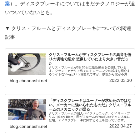
案
）。ディスクブレーキについてはまだテクノロジーが追
いついていないとも。
▼ クリス・フルームとディスクブレーキについての関連
記事
クリス・フルームがディスクブレーキの異音を悟
りの境地で紹介 想像していたより大きい音だっ
た
クリス・フルームが3月30日に最新動画を公開していま
す。グラン・カナリア島でのトレーニングの模様を紹介す
るライトなVlogという雰囲気ですが、以前から彼が不満を
漏らしていた「ディスクブレーキローターの異音」が実況
2022.03.30
blog.cbnanashi.net
付きで紹介されています。▼ ...
「ディスクブレーキはユーザーが求めたのではな
い。メーカーに強いられたものだ」クリス・フル
ームのメカニックが語る
クリス・フルームの個人バイクメカニック、ゲイリー・ブ
リム（Gary Blem）氏がフルームのYouTubeチャンネルに
登場。ディスクブレーキに関する考えを語っています。ブ
リム氏はメカニック歴17年で、かつてはTeam HTCでマー
2022.04.27
blog.cbnanashi.net
ク・カヴェ...