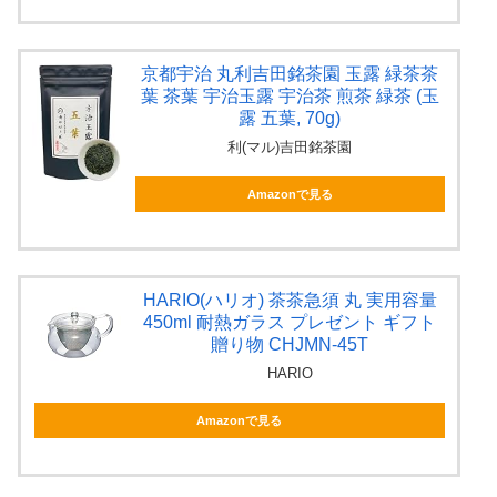
京都宇治 丸利吉田銘茶園 玉露 緑茶茶
葉 茶葉 宇治玉露 宇治茶 煎茶 緑茶 (玉
露 五葉, 70g)
利(マル)吉田銘茶園
Amazonで見る
HARIO(ハリオ) 茶茶急須 丸 実用容量
450ml 耐熱ガラス プレゼント ギフト
贈り物 CHJMN-45T
HARIO
Amazonで見る