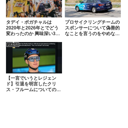
タデイ・ポガチャルは
プロサイクリングチームの
2020年と2026年とでどう
スポンサーについて偽善的
変わったのか 興味深い3つ
なことを言うのをやめなさ
の考察を読む（海外掲示板
い（海外掲示板でのオピニ
から）
オン観察）
よみもの
【一言でいうとレジェン
ド】引退を明言したクリ
ス・フルームについての海
外掲示板での感想を観察す
る