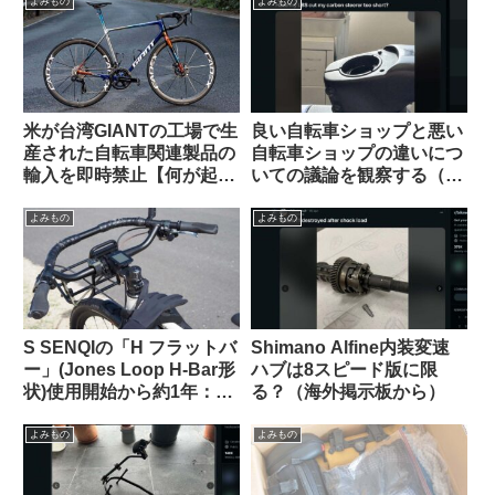
よみもの
よみもの
米が台湾GIANTの工場で生
良い自転車ショップと悪い
産された自転車関連製品の
自転車ショップの違いにつ
輸入を即時禁止【何が起こ
いての議論を観察する（海
っているの？】
外掲示板から）
よみもの
よみもの
S SENQIの「H フラットバ
Shimano Alfine内装変速
ー」(Jones Loop H-Bar形
ハブは8スピード版に限
状)使用開始から約1年：両
る？（海外掲示板から）
サイドをカットして少し短
くしてみた
よみもの
よみもの