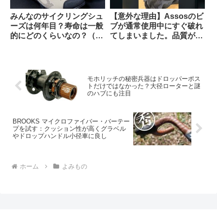
みんなのサイクリングシュ
【意外な理由】Assosのビ
ーズは何年目？寿命は一般
ブが通常使用中にすぐ破れ
的にどのくらいなの？（海
てしまいました。品質が落
外掲示板から）
ちているのでしょうか？
（海外掲示板から）
モホリッチの秘密兵器はドロッパーポス
トだけではなかった？大径ローターと謎
のハブにも注目
BROOKS マイクロファイバー・バーテー
プを試す：クッション性が高くグラベル
やドロップハンドル小径車に良し
ホーム
よみもの