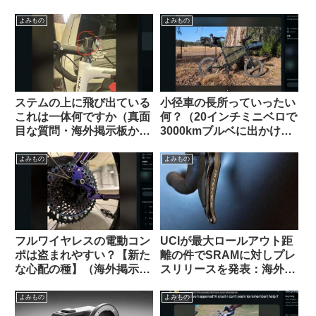
掲示板から）
55万円は高い？普通？
よみもの
よみもの
ステムの上に飛び出ている
小径車の長所っていったい
これは一体何ですか（真面
何？（20インチミニベロで
目な質問・海外掲示板か
3000kmブルベに出かけま
ら）
す、という海外掲示板での
スレッドから）
よみもの
よみもの
フルワイヤレスの電動コン
UCIが最大ロールアウト距
ポは盗まれやすい？【新た
離の件でSRAMに対しプレ
な心配の種】（海外掲示板
スリリースを発表：海外サ
から）
イクリストの反応は？
よみもの
よみもの