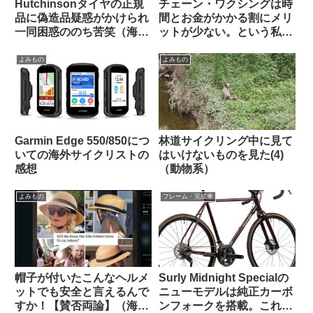
Hutchinsonタイヤの正規
チェーン・ワクシングは時
品に偽造品疑惑がかけられ
間とお金がかかる割にメリ
一同困惑ののち苦笑（海外
ットが少ない。という私の
掲示板から）
考えを変えてみよ【カル
ト？】（海外掲示板から）
よみもの
よみもの
Garmin Edge 550/850につ
林道サイクリング中に見て
いての海外サイクリストの
はいけないものを見た(4)
感想
（動物系）
よみもの
フレーム・完成車
帽子が付いたこんなヘルメ
Surly Midnight Specialの
ットでも安全と言えるんで
ニューモデルは純正カーボ
すか！【賛否両論】（海外
ンフォークを搭載。これで