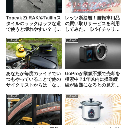
Topeak Zi:RAKやTailfinス
レッツ断捨離！自転車用品
タイルのラックはラフな道
の買い取りサービスを利用
で使うと壊れやすい？（海
してみた。【バイチャリ】
外掲示板から）
【ビチアモーレ】
よみもの
よみもの
あなたが毎度のライドでい
GoProが業績不振で売却を
つもやっていることで他の
模索中？1年以内に操業継
サイクリストからは「なん
続が困難になるとの見方も
だこいつ」と思われていそ
（海外掲示板から）
うなことを教えて下さい
よみもの
よみもの
【みんな違ってみんない
い】