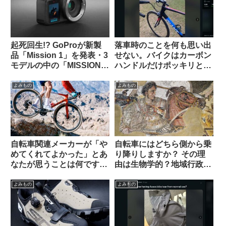
起死回生!? GoProが新製
落車時のことを何も思い出
品「Mission 1」を発表・3
せない。バイクはカーボン
モデルの中の「MISSION 1
ハンドルだけポッキリと。
PRO ILS」はレンズ交換式
何が原因だったのでしょ
でm43対応。でもこれって
う？（海外掲示板から）
よみもの
よみもの
誰向けのカメラなの？（海
外掲示板から）
自転車関連メーカーが「や
自転車にはどちら側から乗
めてくれてよかった」とあ
り降りしますか？ その理
なたが思うことは何ですか
由は生物学的？地域行政
（海外掲示板から）
的？それとも…【海外掲示
板から】
よみもの
よみもの