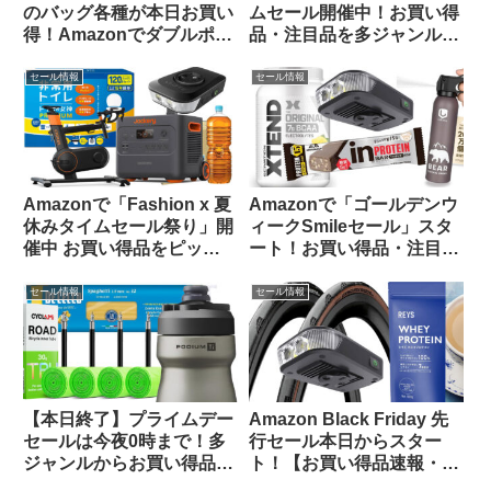
のバッグ各種が本日お買い
ムセール開催中！お買い得
得！Amazonでダブルポイ
品・注目品を多ジャンルか
ント対象になっているもの
らピックアップしてご紹介
をピックアップしてご紹介
します
セール情報
セール情報
Amazonで「Fashion x 夏
Amazonで「ゴールデンウ
休みタイムセール祭り」開
ィークSmileセール」スタ
催中 お買い得品をピック
ート！お買い得品・注目品
アップしてご紹介します
を多ジャンルからピックア
ップしてご紹介します
セール情報
セール情報
【本日終了】プライムデー
Amazon Black Friday 先
セールは今夜0時まで！多
行セール本日からスター
ジャンルからお買い得品を
ト！【お買い得品速報・
セレクトしてご紹介します
11/21日版】