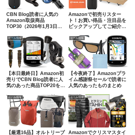
CBN Blog読者に人気の
Amazonで初売りスター
Amazon取扱商品
ト！お買い得品・注目品を
TOP30（2026年1月3日
ピックアップしてご紹介し
版）
ます
セール情報
セール情報
【本日最終日】Amazon初
【今夜終了】Amazonプラ
売りでCBN Blog読者に人
イム感謝祭セールで読者に
気のあった商品TOP20をご
人気のあったものまとめ
紹介します
セール情報
セール情報
【厳選16品】オルトリーブ
Amazonでクリスマスタイ