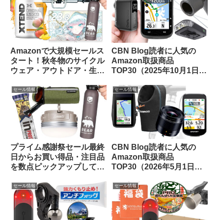
Amazonで大規模セールス
CBN Blog読者に人気の
タート！秋冬物のサイクル
Amazon取扱商品
ウェア・アウトドア・生活
TOP30（2025年10月1日
用品のお買い得品等をピッ
版）
クアップしてみました
セール情報
セール情報
プライム感謝祭セール最終
CBN Blog読者に人気の
日からお買い得品・注目品
Amazon取扱商品
を数点ピックアップしてみ
TOP30（2026年5月1日
ました
版）
セール情報
セール情報