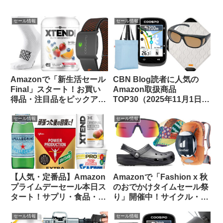
セール情報
セール情報
Amazonで「新生活セール
CBN Blog読者に人気の
Final」スタート！お買い
Amazon取扱商品
得品・注目品をピックアッ
TOP30（2025年11月1日
プしてご紹介します
版）
セール情報
セール情報
【人気・定番品】Amazon
Amazonで「Fashion x 秋
プライムデーセール本日ス
のおでかけタイムセール祭
タート！サプリ・食品・飲
り」開催中！サイクル・ア
料のお買い得品をピックア
ウトドア関連から注目品を
ップしてみました
ピックアップしてみました
セール情報
セール情報