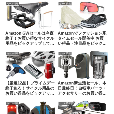
セール情報
セール情報
Amazon GWセールは今夜
Amazonでファッション系
終了！お買い得なサイクル
タイムセール開催中 お買
用品をピックアップしてみ
い得品・注目品をピックア
ました
ップしてみました【14日ま
で】
セール情報
セール情報
【厳選12品】プライムデー
Amazon新生活セール、本
終了迫る！サイクル用品の
日最終日！自転車パーツ・
お買い得品をピックアップ
アクセサリーのお買い得品
してみました
をピックアップしてご紹介
します
セール情報
セール情報