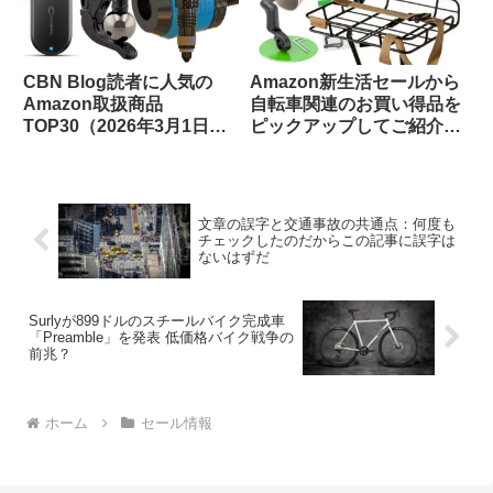
CBN Blog読者に人気の
Amazon新生活セールから
Amazon取扱商品
自転車関連のお買い得品を
TOP30（2026年3月1日
ピックアップしてご紹介し
版）
ます(3月7日版)
文章の誤字と交通事故の共通点：何度も
チェックしたのだからこの記事に誤字は
ないはずだ
Surlyが899ドルのスチールバイク完成車
「Preamble」を発表 低価格バイク戦争の
前兆？
ホーム
セール情報