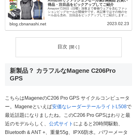
Amazonでファッションセール第2弾開始 お買い
得品・注目品をピックアップしてご紹介
Amazonで26日（日曜）深夜まで春物ウェアを含むファッ
ションビッグセールが開催中です。本記事ではその他のセ
ール品も含め、注目品をピックアップしてご紹介します。
SALE 春アイテムもお買い得 FASHION BIG SALEジャー
ジ・パン...
2023.02.23
blog.cbnanashi.net
目次
新製品？ カラフルなMagene C206Pro
GPS
こちらはMageneのC206 Pro GPS サイクルコンピュータ
ー。Mageneといえば
安価なレーダーテールライトL508
で
最近話題になりましたね。このC206 Pro GPSはわりと最
近のモデルらしく、
公式サイト
によると20時間駆動、
Bluetooth & ANT +、重量55g、IPX6防水。パワーメータ