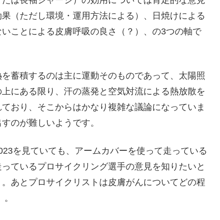
または長袖ジャージ）の効用については肯定的な意見
効果（ただし環境・運用方法による）、日焼けによる
ないことによる皮膚呼吸の良さ（？）、の3つの軸で
熱を蓄積するのは主に運動そのものであって、太陽照
の上にある限り、汗の蒸発と空気対流による熱放散を
れており、そこからはかなり複雑な議論になっていま
出すのが難しいようです。
023を見ていても、アームカバーを使って走っている
走っているプロサイクリング選手の意見を知りたいと
う。あとプロサイクリストは皮膚がんについてどの程
）。