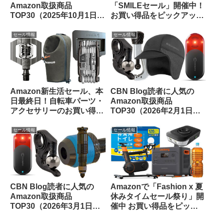
Amazon取扱商品
「SMILEセール」開催中！
TOP30（2025年10月1日
お買い得品をピックアップ
版）
してみました
セール情報
セール情報
Amazon新生活セール、本
CBN Blog読者に人気の
日最終日！自転車パーツ・
Amazon取扱商品
アクセサリーのお買い得品
TOP30（2026年2月1日
をピックアップしてご紹介
版）
します
セール情報
セール情報
CBN Blog読者に人気の
Amazonで「Fashion x 夏
Amazon取扱商品
休みタイムセール祭り」開
TOP30（2026年3月1日
催中 お買い得品をピック
版）
アップしてご紹介します