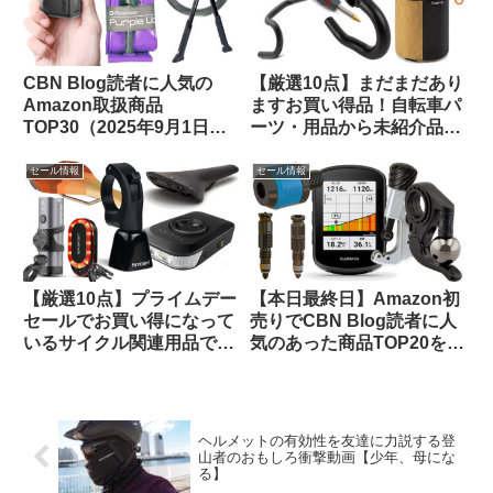
CBN Blog読者に人気の
【厳選10点】まだまだあり
Amazon取扱商品
ますお買い得品！自転車パ
TOP30（2025年9月1日
ーツ・用品から未紹介品を
版）
ピックアップしてみました
【Amazon プライムデーセ
セール情報
セール情報
ール】
【厳選10点】プライムデー
【本日最終日】Amazon初
セールでお買い得になって
売りでCBN Blog読者に人
いるサイクル関連用品で未
気のあった商品TOP20をご
紹介のものをピックアップ
紹介します
してみました
ヘルメットの有効性を友達に力説する登
山者のおもしろ衝撃動画【少年、母にな
る】