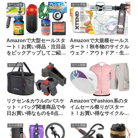
セール情報
セール情報
Amazonで大型セールスタ
Amazonで大規模セールス
ート！お買い得品・注目品
タート！秋冬物のサイクル
をピックアップしてご紹介
ウェア・アウトドア・生活
します
用品のお買い得品等をピッ
クアップしてみました
セール情報
セール情報
リクセン&カウルのバスケ
AmazonでFashion系のタ
ット・バッグ関連商品で今
イムセール祭りがスター
日お買い得なものを8点ご
ト！お買い得なサイクルウ
紹介します
ェアをピックアップしてみ
ました
セール情報
セール情報