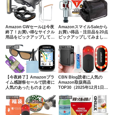
Amazon GWセールは今夜
AmazonスマイルSaleから
終了！お買い得なサイクル
お買い得品・注目品を20点
用品をピックアップしてみ
ピックアップしてみました
ました
【自転車用品・サプリ食
品】
セール情報
セール情報
【今夜終了】Amazonプラ
CBN Blog読者に人気の
イム感謝祭セールで読者に
Amazon取扱商品
人気のあったものまとめ
TOP30（2025年12月1日
版）
セール情報
セール情報