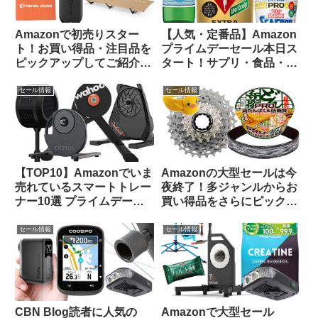
Amazonで初売りスター
【人気・定番品】Amazon
ト！お買い得品・注目品を
プライムデーセール本日ス
ピックアップしてご紹介し
タート！サプリ・食品・飲
ます
料のお買い得品をピックア
ップしてみました
セール情報
セール情報
【TOP10】Amazonでいま
Amazonの大型セールは今
売れているスマートトレー
夜終了！多ジャンルからお
ナー10選 プライムデーセ
買い得品をさらにピックア
ールで大特価販売中
ップしてみました
セール情報
セール情報
CBN Blog読者に人気の
Amazonで大型セール