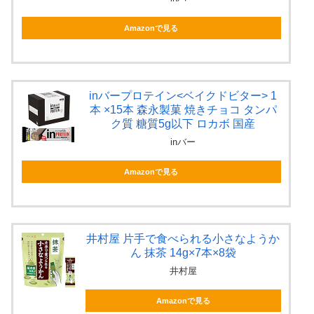
Amazonで見る
inバープロテイン<ベイクドビター> 1
本 ×15本 森永製菓 焼きチョコ タンパ
ク質 糖質5g以下 ロカボ 国産
inバー
Amazonで見る
井村屋 片手で食べられる小さなようか
ん 抹茶 14g×7本×8袋
井村屋
Amazonで見る