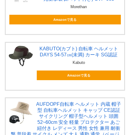
Morethan
Amazonで見る
KABUTO(カブト) 自転車 ヘルメット
DAYS 54-57㎝(未満) カーキ SG認証
Kabuto
Amazonで見る
AUFDOPF自転車 ヘルメット 内蔵 帽子
型 自転車ヘルメット キャップ CE認証
サイクリング 帽子型ヘルメット 頭囲
52~60cm 安全 軽量 プロテクター あご
紐付き レディース 男性 女性 兼用 耐衝
撃 普段着 サイクル メンズ 大人 通勤 通学（ベージ