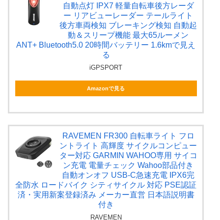
自動点灯 IPX7 軽量自転車後方レーダ
ー リアビューレーダー テールライト
後方車両検知 ブレーキング検知 自動起
動＆スリープ機能 最大65ルーメン
ANT+ Bluetooth5.0 20時間バッテリー 1.6kmで見え
る
iGPSPORT
Amazonで見る
RAVEMEN FR300 自転車ライト フロ
ントライト 高輝度 サイクルコンピュー
ター対応 GARMIN WAHOO専用 サイコ
ン充電 電量チェック Wahoo部品付き
自動オンオフ USB-C急速充電 IPX6完
全防水 ロードバイク シティサイクル 対応 PSE認証
済・実用新案登録済み メーカー直営 日本語説明書
付き
RAVEMEN