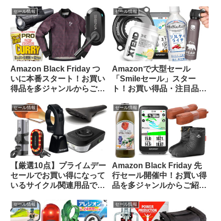
用品のお買い得品等をピッ
紹介します
クアップしてみました
セール情報
セール情報
Amazon Black Friday つ
Amazonで大型セール
いに本番スタート！お買い
「Smileセール」スター
得品を多ジャンルからご紹
ト！お買い得品・注目品を
介します【11/24日版】
多ジャンルからピックアッ
プしてご紹介します
セール情報
セール情報
【厳選10点】プライムデー
Amazon Black Friday 先
セールでお買い得になって
行セール開催中！お買い得
いるサイクル関連用品で未
品を多ジャンルからご紹介
紹介のものをピックアップ
【お買い得品速報・11/22
してみました
日版】
セール情報
セール情報