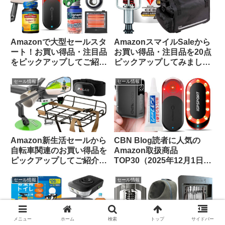
Amazonで大型セールスタ
AmazonスマイルSaleから
ート！お買い得品・注目品
お買い得品・注目品を20点
をピックアップしてご紹介
ピックアップしてみました
します
【自転車用品・サプリ食
品】
セール情報
セール情報
Amazon新生活セールから
CBN Blog読者に人気の
自転車関連のお買い得品を
Amazon取扱商品
ピックアップしてご紹介し
TOP30（2025年12月1日
ます(3月7日版)
版）
セール情報
セール情報
メニュー
ホーム
検索
トップ
サイドバー