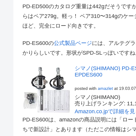
PD-ED500のカタログ重量は442gだそうで
らはペア279g。軽っ！ ペア310〜314gのケ
ほど、完全にロード向きです。
PD-ES600の
公式製品ページ
には、アルテグラ
かりらしいです。形状がSPD-SLっぽいですね
シマノ(SHIMANO) PD
EPDES600
posted with
amazlet
at 19.03.07
シマノ(SHIMANO)
売り上げランキング: 11,1
Amazon.co.jpで詳細を
PD-ES600は、amazonの商品説明には「ロ
ちで新設計」とあります（ただこの情報はシ