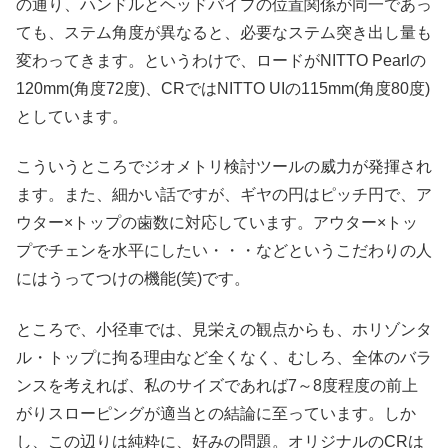
の通り、ハンドルとヘッドパイプの位置関係が同一であっ
ても、ステム角度が異なると、必要なステム突き出し量も
変わってきます。というわけで、ロードがNITTO Pearlの
120mm(角度72度)、CRではNITTO UIの115mm(角度80度)
としています。
こういうところでジオメトリ検討ツールの威力が発揮され
ます。また、細かい話ですが、ギヤの円はピッチ円で、ア
ウター×トップの歯数に対応しています。アウター×トッ
プでチェンを水平にしたい・・・などというこだわりの人
にはうってつけの機能(笑)です。
ところで、小径車では、見栄えの観点からも、ホリゾンタ
ル・トップに拘る理由など全くなく、むしろ、全体のバラ
ンスを考えれば、私のサイズであれば7～8度程度の前上
がりスローピングが適当との結論に至っています。しか
し、この辺りは純粋に、好みの問題。オリジナルのCRは