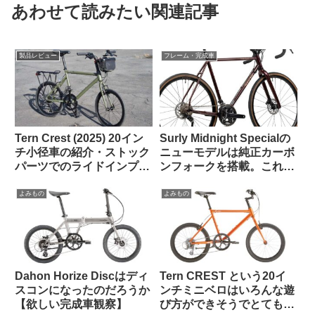
あわせて読みたい関連記事
製品レビュー
フレーム・完成車
Tern Crest (2025) 20イン
Surly Midnight Specialの
チ小径車の紹介・ストック
ニューモデルは純正カーボ
パーツでのライドインプレ
ンフォークを搭載。これで
ッション【ラブリーで楽し
55万円は高い？普通？
い上質なミニベロ】
よみもの
よみもの
Dahon Horize Discはディ
Tern CREST という20イ
スコンになったのだろうか
ンチミニベロはいろんな遊
【欲しい完成車観察】
び方ができそうでとても気