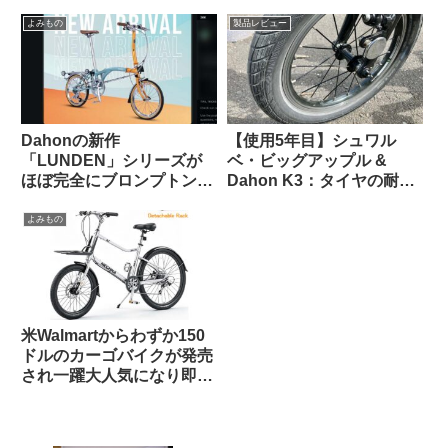
になる【欲しい完成車観
察】
よみもの
製品レビュー
Dahonの新作
【使用5年目】シュワル
「LUNDEN」シリーズが
ベ・ビッグアップル &
ほぼ完全にブロンプトンな
Dahon K3：タイヤの耐久
見た目で海外で話題に
性とリムへの影響はどうで
【Brompton vs.
あったか
よみもの
Brompnot 最終戦争へ】
米Walmartからわずか150
ドルのカーゴバイクが発売
され一躍大人気になり即日
ソールドアウトに