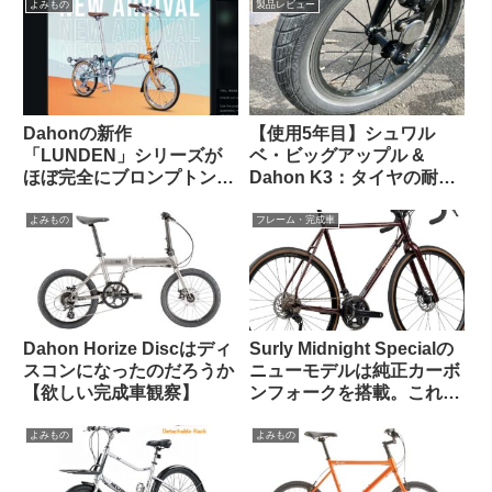
よみもの
製品レビュー
Dahonの新作
【使用5年目】シュワル
「LUNDEN」シリーズが
ベ・ビッグアップル &
ほぼ完全にブロンプトンな
Dahon K3：タイヤの耐久
見た目で海外で話題に
性とリムへの影響はどうで
【Brompton vs.
あったか
よみもの
フレーム・完成車
Brompnot 最終戦争へ】
Dahon Horize Discはディ
Surly Midnight Specialの
スコンになったのだろうか
ニューモデルは純正カーボ
【欲しい完成車観察】
ンフォークを搭載。これで
55万円は高い？普通？
よみもの
よみもの