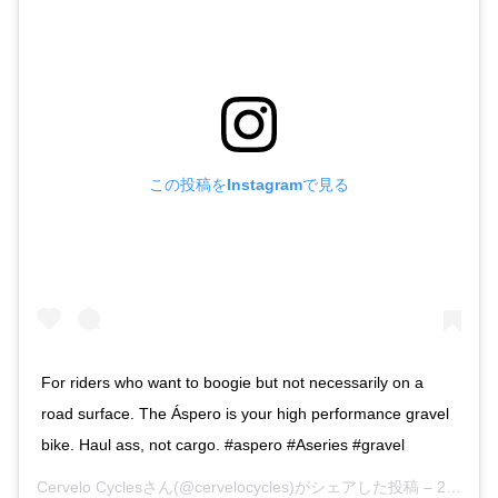
この投稿をInstagramで見る
For riders who want to boogie but not necessarily on a
road surface. The Áspero is your high performance gravel
bike. Haul ass, not cargo. #aspero #Aseries #gravel
Cervelo Cycles
さん(@cervelocycles)がシェアした投稿 –
2019年 7月月18日午前5時20分PDT