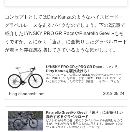
コンセプトとしてはDirty Kanzaのようなハイスピード・
グラベルレースを走るバイクなのでしょう。下の2記事で
紹介したLYNSKY PRO GR RaceやPinarello Grevil+もそ
うですが、とにかく「速さ」に全振りしたグラベルロード
が着々と存在感を増してきているような気がします。
LYNSKY PRO GRとPRO GR Race こいつで
Dirty Kanzaを駆け抜けろ！
チタンフレームで人気のLYNSKEYのグラベルロードモデ
ル「PRO GR」を紹介します。最近「PRO GR Race」と
いう新モデルも出たのですが（後述）、そのベースとなる
モデルです。
2019.05.24
blog.cbnanashi.net
Pinarello Grevil+とGrevil 「速さ」に全振りした
異色すぎるグラベルロード
ピナレロが今年の春に初のグラベルロードを発表したので
すが、それがかなり異色なものに見えます。Grevil+（グレ
ヴィルプラス） / Grevilというモデルです。