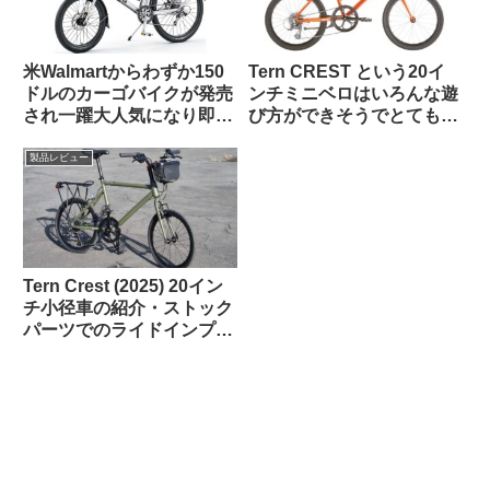
米Walmartからわずか150
Tern CREST という20イ
ドルのカーゴバイクが発売
ンチミニベロはいろんな遊
され一躍大人気になり即日
び方ができそうでとても気
ソールドアウトに
になる【欲しい完成車観
察】
製品レビュー
Tern Crest (2025) 20イン
チ小径車の紹介・ストック
パーツでのライドインプレ
ッション【ラブリーで楽し
い上質なミニベロ】