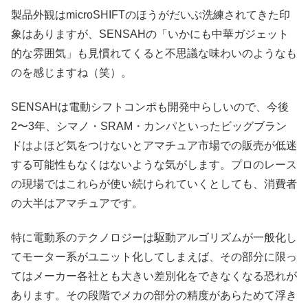
製品外観はmicroSHIFTのほうがだいぶ洗練されてきた印
象はありますが、SENSAHの「いかにも中華ガジェット
的な雰囲気」も見慣れてくると不思議な味わいのようなも
のを感じますね（笑）。
SENSAHは電動シフトコンポも開発中らしいので、今後
2〜3年、シマノ・SRAM・カンパといったビッグブラン
ドはよほど気をつけないとアマチュア市場での販売が低迷
する可能性もなくはないような気がします。プロのレース
の現場ではこれらが使い続けられていくとしても、消費者
の大半はアマチュアです。
特に電動系のテクノロジーは駆動アルゴリズムが一般化し
てモーター系がユニット化してしまえば、その部分に限っ
てはメーカー各社とも大きい差別化をできなくなる恐れが
あります。その段階でメカの部分の精度があらためて浮き