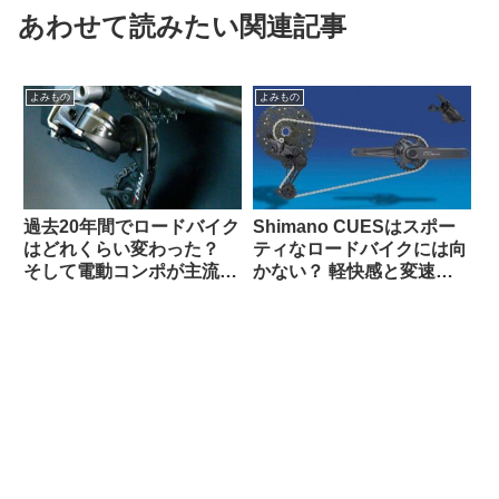
あわせて読みたい関連記事
よみもの
よみもの
過去20年間でロードバイク
Shimano CUESはスポー
はどれくらい変わった？
ティなロードバイクには向
そして電動コンポが主流に
かない？ 軽快感と変速の
なった本当の理由とは（海
速さではSoraにも劣る？
外掲示板でのオピニオン観
（海外掲示板から）
察）