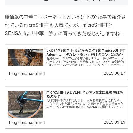
廉価版の中華コンポーネントといえば下の2記事で紹介さ
れているmicroSHIFTも人気ですが、microSHIFTと
SENSAHは「中華二強」に育ってきた感じがしますね。
いまどき9速？ いまだからこそ9速？microSHIFT
Adventは「少ない・安い」だけのコンポなのか
台湾のmicroSHIFT社が今年の春、9スピードのMTB用コン
ポーネント「ADVENT」を発表しました（というか部分的
に8スピードパーツも含まれているのですが、マーケティ
ング的には9スピードを強調しています）。公式 ADVENT
Grou...
2019.06.17
blog.cbnanashi.net
microSHIFT ADVENTとシマノ9速に互換性はあ
るのか？
7月に手持ちのクロモリフレームを再塗装するにあたり、
「もう少し手を加えたいなぁ」と思った時に目に留まった
のが、マスターのmicroSHIFT ADVENTを紹介するこちら
の記事でした。しかも輸入代理店のSimWorksに問い合わせ
たところ、...
2019.09.19
blog.cbnanashi.net