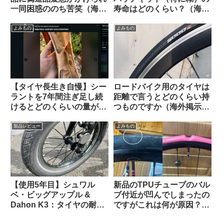
一同困惑ののち苦笑（海外
寿命はどのくらい？（海外
掲示板から）
掲示板から）
よみもの
よみもの
【タイヤ長生き自慢】シー
ロードバイク用のタイヤは
ラントを7年間注ぎ足し続
距離で言うとどのくらい持
けるとどのくらいの量が溜
つものですか（海外掲示板
まるのか？（海外掲示板か
より）
ら）
製品レビュー
よみもの
【使用5年目】シュワル
新品のTPUチューブのバル
ベ・ビッグアップル &
ブ付近が凹んでしまったの
Dahon K3：タイヤの耐久
ですがこれは何が原因？
性とリムへの影響はどうで
（海外掲示板から）