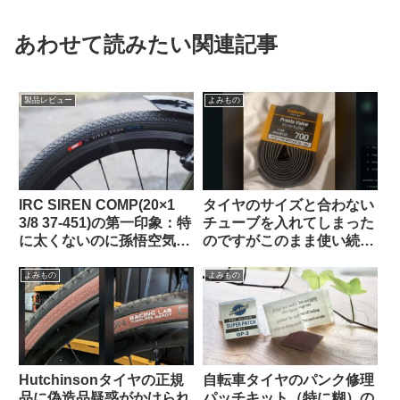
あわせて読みたい関連記事
製品レビュー
よみもの
IRC SIREN COMP(20×1
タイヤのサイズと合わない
3/8 37-451)の第一印象：特
チューブを入れてしまった
に太くないのに孫悟空気分
のですがこのまま使い続け
を味わえる上質な乗り心地
ても問題ないですか？（海
（ガチ競技用の高級タイ
外掲示板より）
よみもの
よみもの
ヤ）【Tern Crest カスタマ
イズ】
Hutchinsonタイヤの正規
自転車タイヤのパンク修理
品に偽造品疑惑がかけられ
パッチキット（特に糊）の