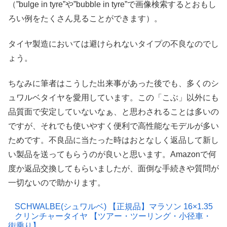
（”bulge in tyre”や”bubble in tyre”で画像検索するとおもし
ろい例をたくさん見ることができます）。
タイヤ製造においては避けられないタイプの不良なのでし
ょう。
ちなみに筆者はこうした出来事があった後でも、多くのシ
ュワルベタイヤを愛用しています。この「こぶ」以外にも
品質面で安定していないなぁ、と思わされることは多いの
ですが、それでも使いやすく便利で高性能なモデルが多い
ためです。不良品に当たった時はおとなしく返品して新し
い製品を送ってもらうのが良いと思います。Amazonで何
度か返品交換してもらいましたが、面倒な手続きや質問が
一切ないので助かります。
SCHWALBE(シュワルベ) 【正規品】マラソン 16×1.35
クリンチャータイヤ 【ツアー・ツーリング・小径車・
街乗り】