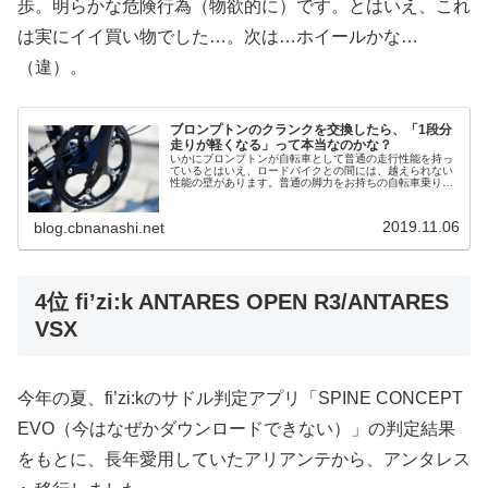
歩。明らかな危険行為（物欲的に）です。とはいえ、これ
は実にイイ買い物でした…。次は…ホイールかな…
（違）。
ブロンプトンのクランクを交換したら、「1段分
走りが軽くなる」って本当なのかな？
いかにブロンプトンが自転車として普通の走行性能を持っ
ているとはいえ、ロードバイクとの間には、越えられない
性能の壁があります。普通の脚力をお持ちの自転車乗りの
みなさんからすると「そこまで大きな差なの？ お前バカ
なの？ 死ぬの？」という感じなの...
2019.11.06
blog.cbnanashi.net
4位 fi’zi:k ANTARES OPEN R3/ANTARES
VSX
今年の夏、fi’zi:kのサドル判定アプリ「SPINE CONCEPT
EVO（今はなぜかダウンロードできない）」の判定結果
をもとに、長年愛用していたアリアンテから、アンタレス