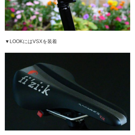
▼LOOKにはVSXを装着