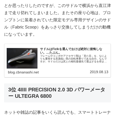
とか思ったりしたのですが、このサドルで横浜から直江津
まで走り切れてしまいました。またその座り心地は、ブロ
ンプトンに装着されていた限定モデル専用デザインのサド
ル（Fabric Scoop）をあっさり交換してしまうだけの動機
になっています。
サドルはFizikを選んでおけば絶対に後悔しな
い。…たぶん。
フレームやコンポやアクセサリ類は「見た目」を、なによ
りも重視する意識低い系の自転車乗りである自分。なんで
すが、サドルだけは尻との相性最優先で選ばざるを得ませ
ん。というわけで、自分のサドル遍歴の中で最も長く使っ
ているのがfi'zi:k（フィジ...
2019.08.13
blog.cbnanashi.net
3位 4IIII PRECISION 2.0 3D パワーメータ
ー ULTEGRA 6800
ネットや雑誌の記事をいくら読んでも、スマートトレーナ