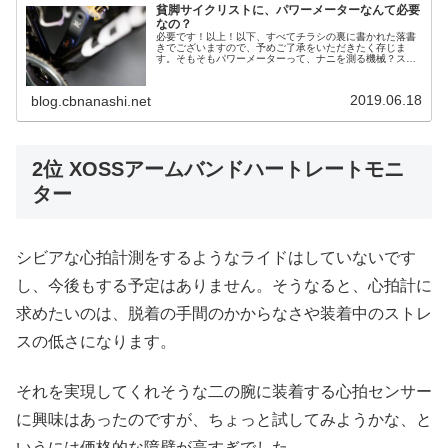
貧脚サイクリストに、パワーメーターなんて必要
なの？
必要です！以上！以下、すべてチラシの裏に書かれた落書
きでございますので、予めご了承をいただきたく存じま
す。そもそもパワーメーターって、ナニを測る機械？スマ
ートトレーナーでZWIFTしていて、左上にはパワー表示が
されているのでなんとなーくわか...
2019.06.18
blog.cbnanashi.net
2位 XOSSアームバンドハートレートモニ
ター
シビアな心拍計測をするようなライドはしていないです
し、今後もする予定はありません。そうなると、心拍計に
求めたいのは、脱着の手間のかからなさや装着中のストレ
スの低さになります。
それを実現してくれそうな二の腕に装着する心拍センサー
に興味はあったのですが、ちょっと試してみようかな、と
いうには価格的な障壁が高すぎでした。