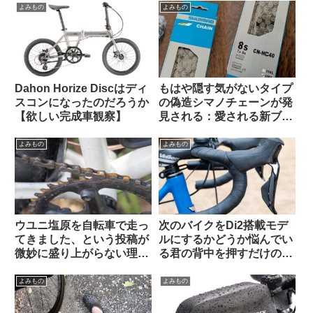
スレッドから）
よみもの
よみもの
Dahon Horize Discはディ
もはや隠す気がないタイプ
スコンになったのだろうか
の偽造シマノチェーンが発
【欲しい完成車観察】
見される：愛される新ブラ
ンド爆誕か
よみもの
よみもの
ウユニ塩原を自転車で走っ
次のバイクをDi2搭載モデ
てきました、という投稿が
ルにするかどうか悩んでい
微妙に盛り上がらない理由
る君の背中を押すだけのコ
とは（海外掲示板から）
メントを集めてみた
よみもの
よみもの