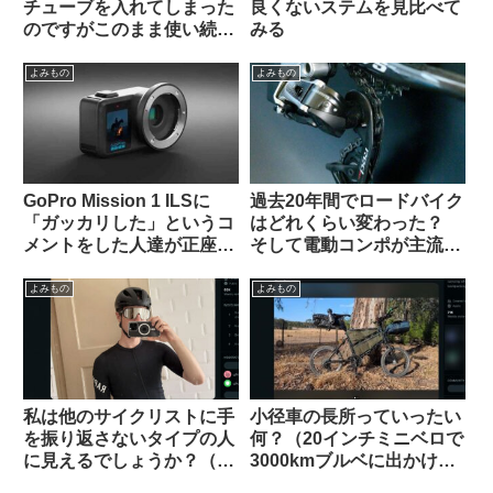
チューブを入れてしまった
良くないステムを見比べて
のですがこのまま使い続け
みる
ても問題ないですか？（海
外掲示板より）
よみもの
よみもの
GoPro Mission 1 ILSに
過去20年間でロードバイク
「ガッカリした」というコ
はどれくらい変わった？
メントをした人達が正座さ
そして電動コンポが主流に
せられ説教されているスレ
なった本当の理由とは（海
ッドを海外掲示板で発見
外掲示板でのオピニオン観
よみもの
よみもの
察）
私は他のサイクリストに手
小径車の長所っていったい
を振り返さないタイプの人
何？（20インチミニベロで
に見えるでしょうか？（海
3000kmブルベに出かけま
外掲示板から）
す、という海外掲示板での