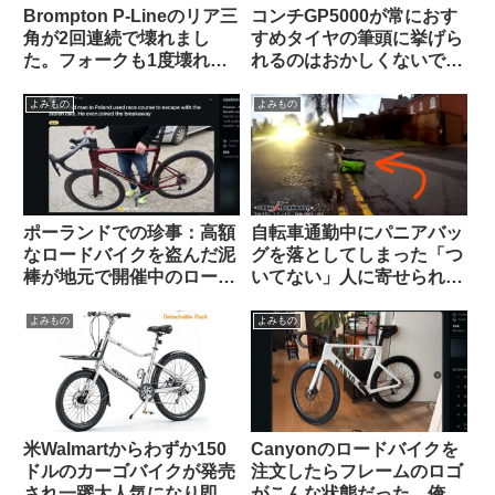
Brompton P-Lineのリア三
コンチGP5000が常におす
角が2回連続で壊れまし
すめタイヤの筆頭に挙げら
た。フォークも1度壊れま
れるのはおかしくないです
した【原因は設計か製造
か（海外掲示板から）
か？】（海外掲示板から）
よみもの
よみもの
ポーランドでの珍事：高額
自転車通勤中にパニアバッ
なロードバイクを盗んだ泥
グを落としてしまった「つ
棒が地元で開催中のロード
いてない」人に寄せられた
レースに紛れ込み一時プロ
アドバイスに全俺が共感：
トンの先頭を引いてしまう
人間万事塞翁が馬
よみもの
よみもの
米Walmartからわずか150
Canyonのロードバイクを
ドルのカーゴバイクが発売
注文したらフレームのロゴ
され一躍大人気になり即日
がこんな状態だった。俺は