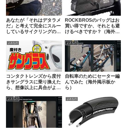
あなたが「それはデタラメ
ROCKBROSのバッグはお
だ」と考えて完全にスルー
買い得ですか、それとも避
しているサイクリングの
けるべきですか？（海外掲
「ルール」や固定観念は何
示板から）
ですか（海外掲示板から）
よみもの
よみもの
コンタクトレンズから度付
自転車のためにセーター編
きサングラスに乗り換えた
んでみた（海外掲示板か
ら、想像以上に具合がよか
ら）
った話。
よみもの
よみもの