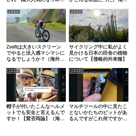
ソールドアウトに
一体どうすれば…（海外掲
示板から）
よみもの
よみもの
Zwiftは大きいスクリーン
サイクリング中に私がよく
でやると没入感マシマシに
見かける日本の田舎の植物
なるでしょうか？（海外掲
について【侵略的外来種】
示板から）
よみもの
よみもの
帽子が付いたこんなヘルメ
マルチツールの中に見たこ
ットでも安全と言えるんで
とないかたちのビットがあ
すか！【賛否両論】（海外
るんですがこれ何ですか？
掲示板から）
【滅多に使わないけどない
と詰むやつ】